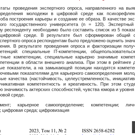
таты проведения экспертного опроса, направленного на выя
определения молодежи в цифровой среде как психорефлек
соба построения карьеры и создание ее образа. В качестве эк
го государственного университета (n = 120). Экспертный
у респонденту необходимо было составить список из 5 показа
 цифровой среде. В результате был сформирован общий с
спертного опроса респондентам было предложено оценить знач
ления. В результате проведения опроса и факторизации полу
енций: специальные IT-компетенции, общепользовательск
тные компетенции, специальные карьерно значимые компет
мпетенции в области внешнего анализа. При этом в рейтинге 
ые показатели, а на замыкающей позиции находятся компете
ключевыми показателями для карьерного самоопределения моло
е качества (настойчивость, целеустремленность, инициативн
уникативная компетентность и креативность. При этом студ
 значимость актерских способностей, чувства юмора и уровня
овой среде.
нт; карьерное самоопределение; компетенции; лично
; цифровая среда; цифровизация