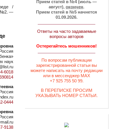
Прием статей в №4 (июль —
реде /
август),
окончен
.
— №2. —
Прием статей в №5 начнется
01.09.2026.
Ответы на часто задаваемые
де
вопросы авторов
ировна
Остерегайтесь мошенников!
Россия
бенка»
По вопросам публикации
их наук
зарегистрированной статьи вы
list.ru
можете написать на почту редакции
44-6018
или в мессенджер MAX
d=690814
+7 925 755 50 99.
геевна
В ПЕРЕПИСКЕ ПРОСИМ
Россия
УКАЗЫВАТЬ НОМЕР СТАТЬИ.
ndex.ru
62-0444
оревна
Россия
mail.ru
37-9138