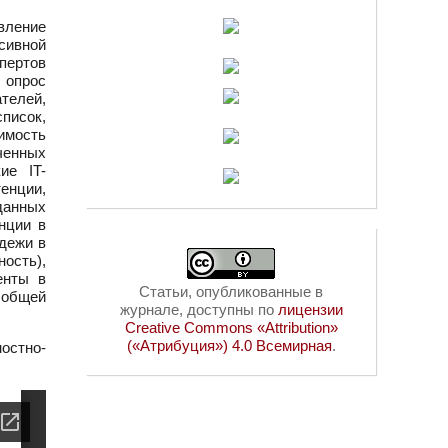
вление
сивной
спертов
 опрос
телей,
писок,
имость
ченных
ие IT-
енции,
данных
нции в
дежи в
ость),
енты в
Статьи, опубликованные в
 общей
журнале, доступны по
лицензии
Creative Commons «Attribution»
(«Атрибуция») 4.0 Всемирная
.
стно-