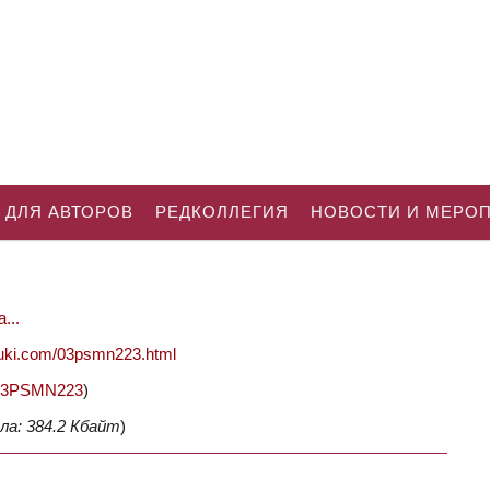
 ДЛЯ АВТОРОВ
РЕДКОЛЛЕГИЯ
НОВОСТИ И МЕРО
...
nauki.com/03psmn223.html
2/03PSMN223
)
ла: 384.2 Кбайт
)