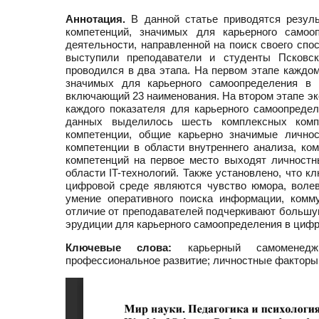
Аннотация.
В данной статье приводятся резуль
компетенций, значимых для карьерного само
деятельности, направленной на поиск своего спо
выступили преподаватели и студенты Псковско
проводился в два этапа. На первом этапе каждом
значимых для карьерного самоопределения в
включающий 23 наименования. На втором этапе эк
каждого показателя для карьерного самоопреде
данных выделилось шесть комплексных компет
компетенции, общие карьерно значимые личнос
компетенции в области внутреннего анализа, ко
компетенций на первое место выходят личностн
области IT-технологий. Также установлено, что 
цифровой среде являются чувство юмора, волевы
умение оперативного поиска информации, комм
отличие от преподавателей подчеркивают большую
эрудиции для карьерного самоопределения в цифр
Ключевые слова:
карьерный самоменеджме
профессиональное развитие; личностные факторы