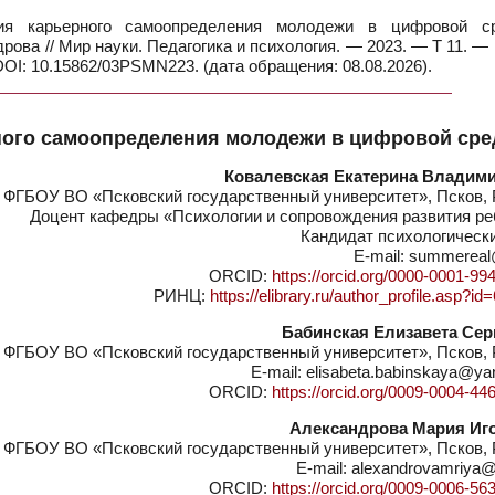
ия карьерного самоопределения молодежи в цифровой с
дрова // Мир науки. Педагогика и психология. — 2023. — Т 11. 
DOI: 10.15862/03PSMN223. (дата обращения: 08.08.2026).
ного самоопределения молодежи в цифровой сре
Ковалевская Екатерина Владим
ФГБОУ ВО «Псковский государственный университет», Псков, 
Доцент кафедры «Психологии и сопровождения развития ре
Кандидат психологическ
E-mail: summereal@
ORCID:
https://orcid.org/0000-0001-99
РИНЦ:
https://elibrary.ru/author_profile.asp?i
Бабинская Елизавета Сер
ФГБОУ ВО «Псковский государственный университет», Псков, 
E-mail: elisabeta.babinskaya@ya
ORCID:
https://orcid.org/0009-0004-44
Александрова Мария Иг
ФГБОУ ВО «Псковский государственный университет», Псков, 
E-mail: alexandrovamriya@
ORCID:
https://orcid.org/0009-0006-56