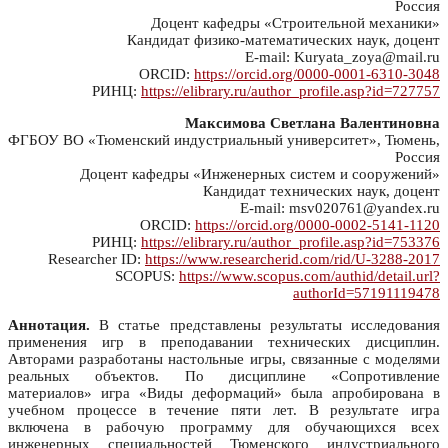
Россия
Доцент кафедры «Строительной механики»
Кандидат физико-математических наук, доцент
E-mail: Kuryata_zoya@mail.ru
ORCID:
https://orcid.org/0000-0001-6310-3048
РИНЦ:
https://elibrary.ru/author_profile.asp?id=727757
Максимова Светлана Валентиновна
ФГБОУ ВО «Тюменский индустриальный университет», Тюмень,
Россия
Доцент кафедры «Инженерных систем и сооружений»
Кандидат технических наук, доцент
E-mail: msv020761@yandex.ru
ORCID:
https://orcid.org/0000-0002-5141-1120
РИНЦ:
https://elibrary.ru/author_profile.asp?id=753376
Researcher ID:
https://www.researcherid.com/rid/U-3288-2017
SCOPUS:
https://www.scopus.com/authid/detail.url?
authorId=57191119478
Аннотация.
В статье представлены результаты исследования
применения игр в преподавании технических дисциплин.
Авторами разработаны настольные игры, связанные с моделями
реальных объектов. По дисциплине «Сопротивление
материалов» игра «Виды деформаций» была апробирована в
учебном процессе в течение пяти лет. В результате игра
включена в рабочую программу для обучающихся всех
инженерных специальностей Тюменского индустриального