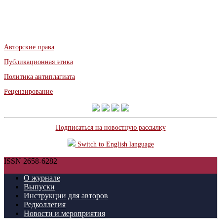
Авторские права
Публикационная этика
Политика антиплагиата
Рецензирование
Подписаться на новостную рассылку
Switch to English language
ISSN 2658-6282
О журнале
Выпуски
Инструкции для авторов
Редколлегия
Новости и мероприятия