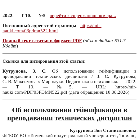
2022. — Т 10. — №5
-
перейти к содержанию номера...
Постоянный адрес этой страницы
-
https://mir-
nauki.com/03pdmn522.html
Полный текст статьи в формате PDF
(
объем файла: 631.7
Кбайт
)
Ссылка для цитирования этой статьи:
Кутрунова, З. С.
Об использовании геймификации в
преподавании технических дисциплин / З. С. Кутрунова,
С. В. Максимова // Мир науки. Педагогика и психология. — 2022.
— Т 10. — №5. — URL: https://mir-
nauki.com/PDF/03PDMN522.pdf (дата обращения: 10.08.2026).
Об использовании геймификации в
преподавании технических дисциплин
Кутрунова Зоя Станиславовна
ФГБОУ ВО «Тюменский индустриальный университет», Тюмень,