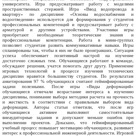
университета. Игра предусматривает работу с моделями
пространственных стержней. Игра «Ввод водопровода в
квартиру» по дисциплине «Основы водоснабжения и
водоотведения» используется для формирования у студентов
профессиональных компетенций и предусматривает работу с
арматурой и другими устройствами. Участники игры
приобретают необходимые теоретические знания и
профессиональные компетенции. Работа в мини-группах
позволяет студентам развить коммуникативные навыки. Игры
спланированы так, чтобы в них не было проигравших. Ситуация
успеха обеспечивает позитивный настрой на изучение
достаточно сложных тем. Обучающиеся работают в команде,
обсуждают решения, учатся помогать друг другу. Применение
игровых технологий в процессе изучения технических
дисциплин нравится большинству студентов. По результатам
анкетирования 97 % обучающихся считают геймифиированные
задачи полезными. После игры «Виды деформаций»
обучающиеся отмечали возрастание интереса к изучению
дисциплины, понимание выбора методики расчета на прочность
и жесткость в соответствии с правильным выбором вида
деформации. Авторы статьи отметили, что после игр
обучающиеся активнее выполняют самостоятельные
внеаудиторные задания и допускают меньше ошибок при
выполнении проектов. Доказано, что геймифицированный
учебный процесс повышает мотивацию обучающихся, развивает
интерес к профессиональной инженерной деятельности. Игровой