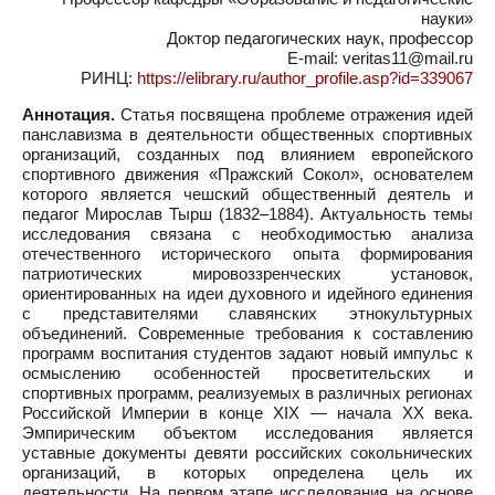
науки»
Доктор педагогических наук, профессор
E-mail: veritas11@mail.ru
РИНЦ:
https://elibrary.ru/author_profile.asp?id=339067
Аннотация.
Статья посвящена проблеме отражения идей
панславизма в деятельности общественных спортивных
организаций, созданных под влиянием европейского
спортивного движения «Пражский Сокол», основателем
которого является чешский общественный деятель и
педагог Мирослав Тырш (1832–1884). Актуальность темы
исследования связана с необходимостью анализа
отечественного исторического опыта формирования
патриотических мировоззренческих установок,
ориентированных на идеи духовного и идейного единения
с представителями славянских этнокультурных
объединений. Современные требования к составлению
программ воспитания студентов задают новый импульс к
осмыслению особенностей просветительских и
спортивных программ, реализуемых в различных регионах
Российской Империи в конце XIX — начала XX века.
Эмпирическим объектом исследования является
уставные документы девяти российских сокольнических
организаций, в которых определена цель их
деятельности. На первом этапе исследования на основе