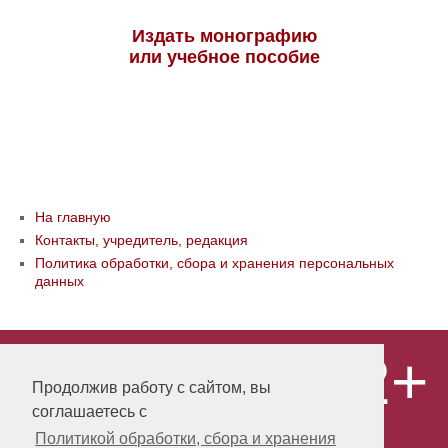
Издать монографию
или учебное пособие
На главную
Контакты, учредитель, редакция
Политика обработки, сбора и хранения персональных
данных
12+
© ООО «Издательство «Мир науки» \
«Publishing company «World of science»,
Продолжив работу с сайтом, вы
LLC Материалы, размещенные на сайте,
соглашаетесь с
охраняются Законом о защите авторских
прав. Публикация любых материалов
Политикой обработки, сбора и хранения