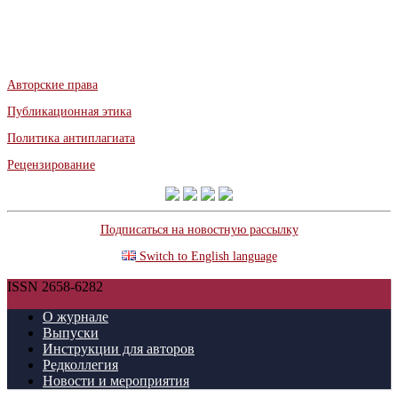
Авторские права
Публикационная этика
Политика антиплагиата
Рецензирование
Подписаться на новостную рассылку
Switch to English language
ISSN 2658-6282
О журнале
Выпуски
Инструкции для авторов
Редколлегия
Новости и мероприятия