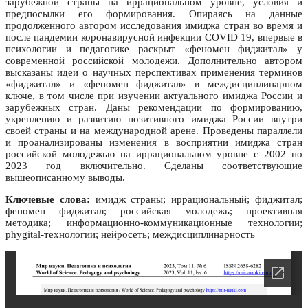
зарубежной страны на иррациональном уровне, условия и
предпосылки его формирования. Опираясь на данные
продолженного автором исследования имиджа стран во время и
после пандемии коронавирусной инфекции COVID 19, впервые в
психологии и педагогике раскрыт «феномен фиджитал» у
современной российской молодежи. Дополнительно автором
высказаны идеи о научных перспективах применения терминов
«фиджитал» и «феномен фиджитал» в междисциплинарном
ключе, в том числе при изучении актуального имиджа России и
зарубежных стран. Даны рекомендации по формированию,
укреплению и развитию позитивного имиджа России внутри
своей страны и на международной арене. Проведены параллели
и проанализированы изменения в восприятии имиджа стран
российской молодежью на иррациональном уровне с 2002 по
2023 год включительно. Сделаны соответствующие
вышеописанному выводы.
Ключевые слова:
имидж страны; иррациональный; фиджитал;
феномен фиджитал; российская молодежь; проективная
методика; информационно-коммуникационные технологии;
phygital-технологии; нейросеть; междисциплинарность