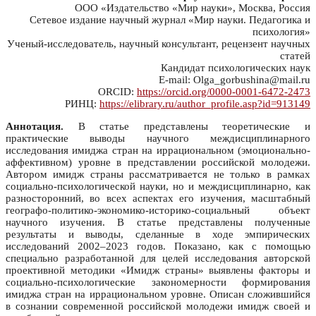
ООО «Издательство «Мир науки», Москва, Россия
Сетевое издание научный журнал «Мир науки. Педагогика и
психология»
Ученый-исследователь, научный консультант, рецензент научных
статей
Кандидат психологических наук
E-mail: Olga_gorbushina@mail.ru
ORCID:
https://orcid.org/0000-0001-6472-2473
РИНЦ:
https://elibrary.ru/author_profile.asp?id=913149
Аннотация.
В статье представлены теоретические и
практические выводы научного междисциплинарного
исследования имиджа стран на иррациональном (эмоционально-
аффективном) уровне в представлении российской молодежи.
Автором имидж страны рассматривается не только в рамках
социально-психологической науки, но и междисциплинарно, как
разносторонний, во всех аспектах его изучения, масштабный
географо-политико-экономико-историко-социальный объект
научного изучения. В статье представлены полученные
результаты и выводы, сделанные в ходе эмпирических
исследований 2002–2023 годов. Показано, как с помощью
специально разработанной для целей исследования авторской
проективной методики «Имидж страны» выявлены факторы и
социально-психологические закономерности формирования
имиджа стран на иррациональном уровне. Описан сложившийся
в сознании современной российской молодежи имидж своей и