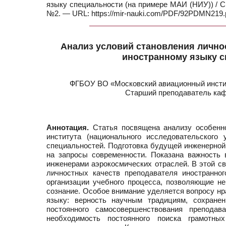
языку специальности (на примере МАИ (НИУ)) / С.
№2. — URL: https://mir-nauki.com/PDF/92PDMN219.p
Анализ условий становления личнос
иностранному языку с
ФГБОУ ВО «Московский авиационный инстит
Старший преподаватель каф
Аннотация.
Статья посвящена анализу особенно
института (национального исследовательского
специальностей. Подготовка будущей инженерной 
на запросы современности. Показана важность 
инженерами аэрокосмических отраслей. В этой с
личностных качеств преподавателя иностранно
организации учебного процесса, позволяющие не
сознание. Особое внимание уделяется вопросу нр
языку: верность научным традициям, сохране
постоянного самосовершенствования препода
необходимость постоянного поиска грамотны