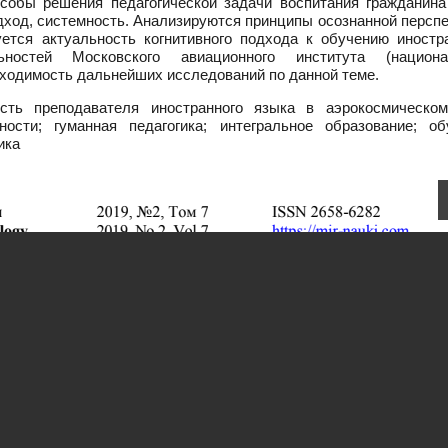
особы решения педагогической задачи воспитания гражданина
одход, системность. Анализируются принципы осознанной персп
уется актуальность когнитивного подхода к обучению иностр
ностей Московского авиационного института (национа
бходимость дальнейших исследований по данной теме.
сть преподавателя иностранного языка в аэрокосмическом
сти; гуманная педагогика; интегральное образование; об
ика