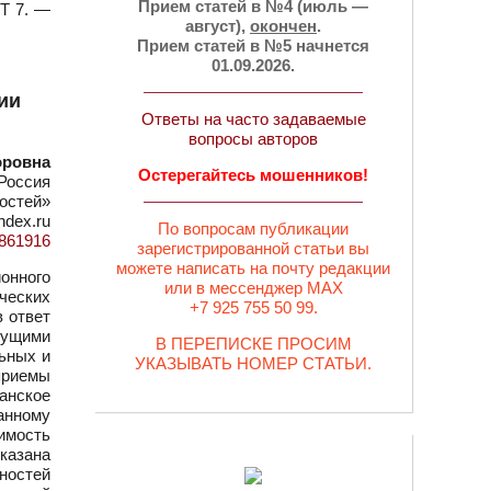
Прием статей в №4 (июль —
 Т 7. —
август),
окончен
.
Прием статей в №5 начнется
01.09.2026.
ии
Ответы на часто задаваемые
вопросы авторов
оровна
Остерегайтесь мошенников!
Россия
остей»
ndex.ru
По вопросам публикации
d=861916
зарегистрированной статьи вы
можете написать на почту редакции
онного
или в мессенджер MAX
ческих
+7 925 755 50 99.
 ответ
дущими
В ПЕРЕПИСКЕ ПРОСИМ
ьных и
УКАЗЫВАТЬ НОМЕР СТАТЬИ.
приемы
анское
ранному
имость
казана
ностей