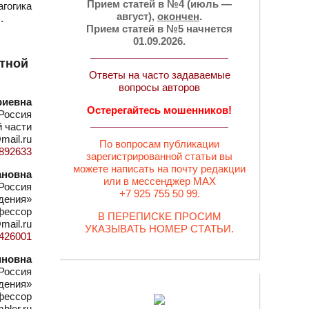
Прием статей в №4 (июль —
агогика
август),
окончен
.
.
Прием статей в №5 начнется
01.09.2026.
ктной
Ответы на часто задаваемые
вопросы авторов
риевна
Остерегайтесь мошенников!
 Россия
 части
mail.ru
По вопросам публикации
d=892633
зарегистрированной статьи вы
можете написать на почту редакции
ановна
или в мессенджер MAX
 Россия
+7 925 755 50 99.
дения»
офессор
В ПЕРЕПИСКЕ ПРОСИМ
mail.ru
УКАЗЫВАТЬ НОМЕР СТАТЬИ.
d=426001
иновна
 Россия
дения»
офессор
bler.ru