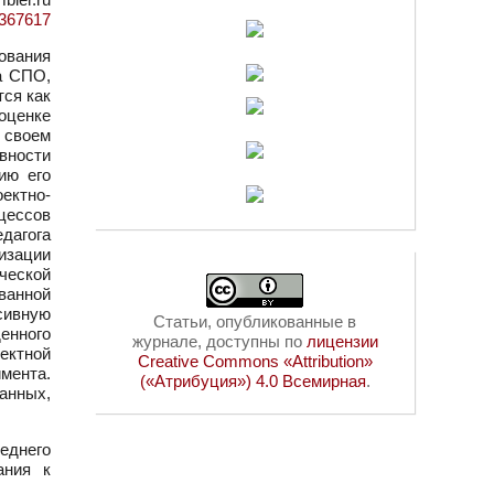
d=367617
ования
га СПО,
ся как
оценке
 своем
вности
ию его
ектно-
оцессов
едагога
изации
ческой
ванной
сивную
Статьи, опубликованные в
енного
журнале, доступны по
лицензии
ектной
Creative Commons «Attribution»
мента.
(«Атрибуция») 4.0 Всемирная
.
анных,
еднего
ания к