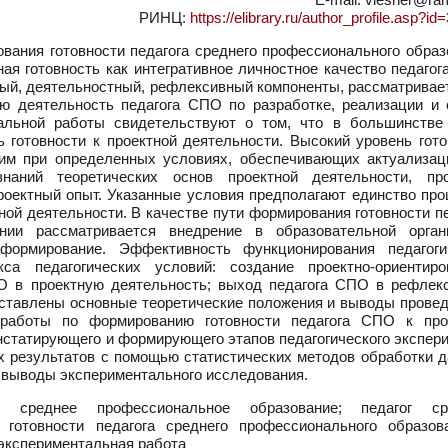
РИНЦ:
https://elibrary.ru/author_profile.asp?i
ания готовности педагога среднего профессионального образ
ная готовность как интегративное личностное качество педаго
ый, деятельностный, рефлексивный компоненты, рассматривает
ю деятельность педагога СПО по разработке, реализации и 
тальной работы свидетельствуют о том, что в большинстве
 готовности к проектной деятельности. Высокий уровень гото
жим при определенных условиях, обеспечивающих актуализац
наний теоретических основ проектной деятельности, про
проектный опыт. Указанные условия предполагают единство пр
ой деятельности. В качестве пути формирования готовности п
ии рассматривается внедрение в образовательной орган
формирование. Эффективность функционирования педагоги
са педагогических условий: создание проектно-ориентиро
ПО в проектную деятельность; выход педагога СПО в рефлек
дставлены основные теоретические положения и выводы провед
 работы по формированию готовности педагога СПО к про
статирующего и формирующего этапов педагогического экспери
х результатов с помощью статистических методов обработки д
 выводы экспериментального исследования.
 среднее профессиональное образование; педагог ср
 готовности педагога среднего профессионального образов
 экспериментальная работа