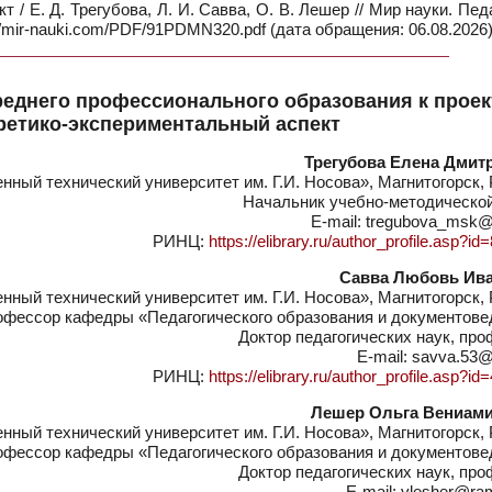
/ Е. Д. Трегубова, Л. И. Савва, О. В. Лешер // Мир науки. Пед
//mir-nauki.com/PDF/91PDMN320.pdf (дата обращения: 06.08.2026)
реднего профессионального образования к прое
ретико-экспериментальный аспект
Трегубова Елена Дмит
ный технический университет им. Г.И. Носова», Магнитогорск,
Начальник учебно-методической
E-mail: tregubova_msk@
РИНЦ:
https://elibrary.ru/author_profile.asp?i
Савва Любовь Ив
ный технический университет им. Г.И. Носова», Магнитогорск,
фессор кафедры «Педагогического образования и документове
Доктор педагогических наук, пр
E-mail: savva.53@
РИНЦ:
https://elibrary.ru/author_profile.asp?i
Лешер Ольга Вениам
ный технический университет им. Г.И. Носова», Магнитогорск,
фессор кафедры «Педагогического образования и документове
Доктор педагогических наук, пр
E-mail: vlesher@ram