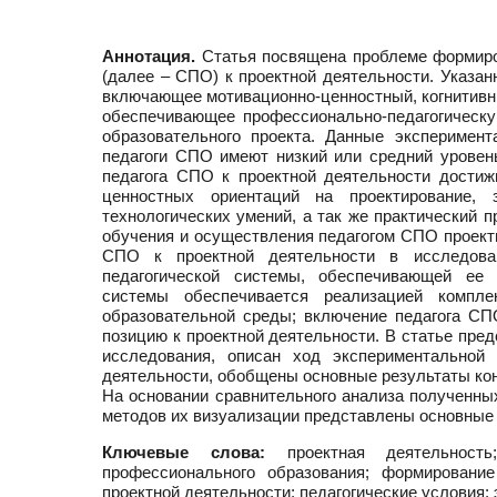
Аннотация.
Статья посвящена проблеме формиров
(далее – СПО) к проектной деятельности. Указан
включающее мотивационно-ценностный, когнитивн
обеспечивающее профессионально-педагогическу
образовательного проекта. Данные эксперимен
педагоги СПО имеют низкий или средний уровень
педагога СПО к проектной деятельности дости
ценностных ориентаций на проектирование, з
технологических умений, а так же практический 
обучения и осуществления педагогом СПО проектн
СПО к проектной деятельности в исследован
педагогической системы, обеспечивающей ее 
системы обеспечивается реализацией комплек
образовательной среды; включение педагога С
позицию к проектной деятельности. В статье пре
исследования, описан ход экспериментальной
деятельности, обобщены основные результаты кон
На основании сравнительного анализа полученны
методов их визуализации представлены основные
Ключевые слова:
проектная деятельность;
профессионального образования; формирование
проектной деятельности; педагогические условия;