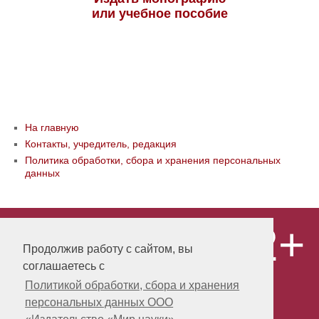
или учебное пособие
На главную
Контакты, учредитель, редакция
Политика обработки, сбора и хранения персональных
данных
12+
© ООО «Издательство «Мир науки» \
«Publishing company «World of science»,
Продолжив работу с сайтом, вы
LLC Материалы, размещенные на сайте,
соглашаетесь с
охраняются Законом о защите авторских
прав. Публикация любых материалов
Политикой обработки, сбора и хранения
этого сайта запрещена без
персональных данных ООО
предварительного согласования с
издательством. Авторские права на