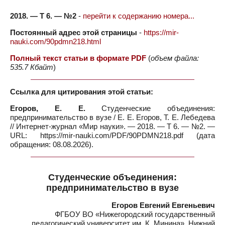
2018. — Т 6. — №2
-
перейти к содержанию номера...
Постоянный адрес этой страницы
-
https://mir-
nauki.com/90pdmn218.html
Полный текст статьи в формате PDF
(
объем файла:
535.7 Кбайт
)
Ссылка для цитирования этой статьи:
Егоров, Е. Е.
Студенческие объединения:
предпринимательство в вузе / Е. Е. Егоров, Т. Е. Лебедева
// Интернет-журнал «Мир науки». — 2018. — Т 6. — №2. —
URL: https://mir-nauki.com/PDF/90PDMN218.pdf (дата
обращения: 08.08.2026).
Студенческие объединения:
предпринимательство в вузе
Егоров Евгений Евгеньевич
ФГБОУ ВО «Нижегородский государственный
педагогический университет им. К. Минина», Нижний