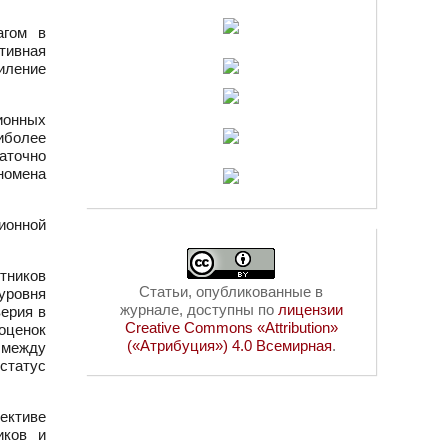
агом в
тивная
иление
ционных
аиболее
аточно
номена
ионной
тников
Статьи, опубликованные в
уровня
журнале, доступны по
лицензии
верия в
Creative Commons «Attribution»
оценок
(«Атрибуция») 4.0 Всемирная
.
 между
статус
ективе
иков и