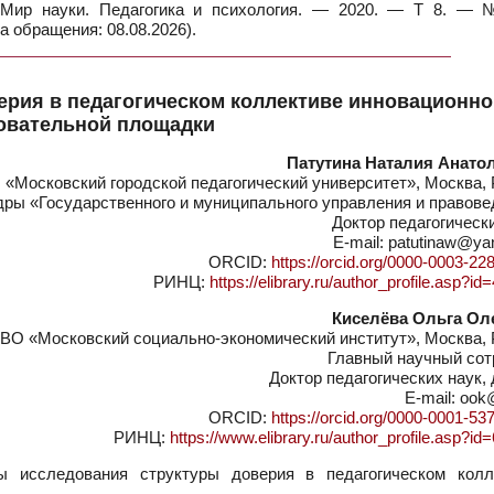
/ Мир науки. Педагогика и психология. — 2020. — Т 8. —
а обращения: 08.08.2026).
ерия в педагогическом коллективе инновационн
овательной площадки
Патутина Наталия Анато
«Московский городской педагогический университет», Москва, 
ры «Государственного и муниципального управления и правове
Доктор педагогическ
E-mail: patutinaw@ya
ORCID:
https://orcid.org/0000-0003-22
РИНЦ:
https://elibrary.ru/author_profile.asp?i
Киселёва Ольга Ол
ВО «Московский социально-экономический институт», Москва, 
Главный научный сот
Доктор педагогических наук,
E-mail: oo
ORCID:
https://orcid.org/0000-0001-53
РИНЦ:
https://www.elibrary.ru/author_profile.asp?i
 исследования структуры доверия в педагогическом колл