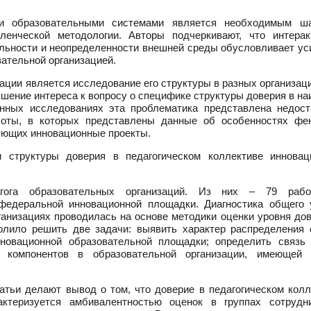
ии образовательными системами является необходимым ш
ленческой методологии. Авторы подчеркивают, что интерак
льности и неопределенности внешней среды обусловливает ус
вательной организацией.
зации является исследование его структуры в разных организа
ышение интереса к вопросу о специфике структуры доверия в н
енных исследованиях эта проблематика представлена недост
боты, в которых представлены данные об особенностях фе
зующих инновационные проекты.
 структуры доверия в педагогическом коллективе инновац
гога образовательных организаций. Из них – 79 рабо
едеральной инновационной площадки. Диагностика общего 
ганизациях проводилась на основе методики оценки уровня до
олило решить две задачи: выявить характер распределения 
новационной образовательной площадки; определить связь
 компонентов в образовательной организации, имеющей 
атьи делают вывод о том, что доверие в педагогическом колл
актеризуется амбивалентностью оценок в группах сотрудн