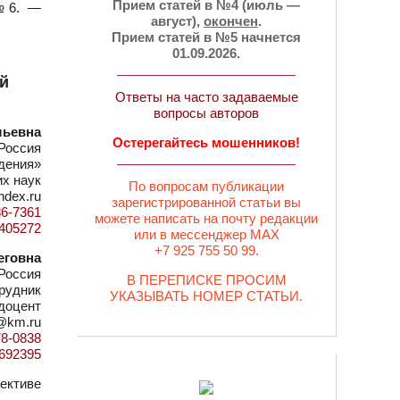
Прием статей в №4 (июль —
 №6. —
август),
окончен
.
Прием статей в №5 начнется
01.09.2026.
ой
Ответы на часто задаваемые
вопросы авторов
льевна
Остерегайтесь мошенников!
Россия
дения»
их наук
По вопросам публикации
ndex.ru
зарегистрированной статьи вы
86-7361
можете написать на почту редакции
d=405272
или в мессенджер MAX
+7 925 755 50 99.
еговна
Россия
В ПЕРЕПИСКЕ ПРОСИМ
рудник
УКАЗЫВАТЬ НОМЕР СТАТЬИ.
 доцент
k@km.ru
78-0838
d=692395
ективе