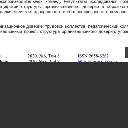
окопроизводительных команд. Результаты исследования поз
цификой структуры организационного доверия в образоват
щадки, является однородность и сбалансированность компонен
изационное доверие; трудовой коллектив; педагогический кол
вационный проект; структура организационного доверия; упра