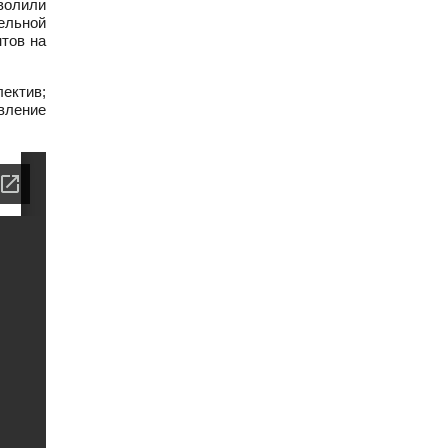
волили
ельной
тов на
лектив;
вление