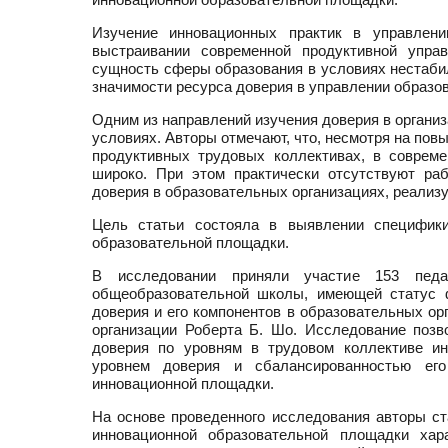
Изучение инновационных практик в управлен
выстраивании современной продуктивной управ
сущность сферы образования в условиях нестаби
значимости ресурса доверия в управлении образо
Одним из направлений изучения доверия в органи
условиях. Авторы отмечают, что, несмотря на пов
продуктивных трудовых коллективах, в соврем
широко. При этом практически отсутствуют ра
доверия в образовательных организациях, реали
Цель статьи состояла в выявлении специфики
образовательной площадки.
В исследовании приняли участие 153 педа
общеобразовательной школы, имеющей статус ф
доверия и его компонентов в образовательных ор
организации Роберта Б. Шо. Исследование позв
доверия по уровням в трудовом коллективе ин
уровнем доверия и сбалансированностью его
инновационной площадки.
На основе проведенного исследования авторы ст
инновационной образовательной площадки хар