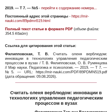
2019. — Т 7. — №5
-
перейти к содержанию номера...
Постоянный адрес этой страницы
-
https://mir-
nauki.com/89pdmn519.html
Полный текст статьи в формате PDF
(
объем файла:
354.5 Кбайт
)
Ссылка для цитирования этой статьи:
Филипповская, Т. В.
Считать оленя верблюдом:
инновации в технологиях управления педагогическим
процессом в вузах / Т. В. Филипповская, О. В. Румянцева
// Мир науки. Педагогика и психология. — 2019. — Т 7. —
№5. — URL: https://mir-nauki.com/PDF/89PDMN519.pdf
(дата обращения: 09.08.2026).
Считать оленя верблюдом: инновации в
технологиях управления педагогическим
процессом в вузах
Филипповская Татьяна Владимировна