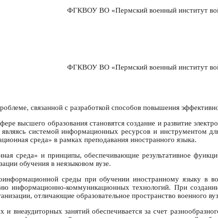
ФГКВОУ ВО «Пермский военный институт войс
ФГКВОУ ВО «Пермский военный институт войс
роблеме, связанной с разработкой способов повышения эффективно
сфере высшего образования становятся создание и развитие элект
, являясь системой информационных ресурсов и инструментом дл
ационная среда» в рамках преподавания иностранного языка.
онная среда» и принципы, обеспечивающие результативное функц
ации обучения в неязыковом вузе.
воинформационной среды при обучении иностранному языку в вое
ию информационно-коммуникационных технологий. При создании
анизации, отличающие образовательное пространство военного вуз
 и внеаудиторных занятий обеспечивается за счет разнообразног