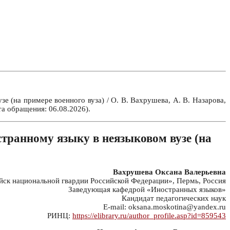
 (на примере военного вуза) / О. В. Вахрушева, А. В. Назарова,
а обращения: 06.08.2026).
транному языку в неязыковом вузе (на
Вахрушева Оксана Валерьевна
к национальной гвардии Российской Федерации», Пермь, Россия
Заведующая кафедрой «Иностранных языков»
Кандидат педагогических наук
E-mail: oksana.moskotina@yandex.ru
РИНЦ:
https://elibrary.ru/author_profile.asp?id=859543