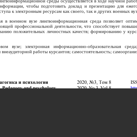
лингвоинформационной среды осуществляется в ходе научной работ
нформации, чтобы подготовить доклад и презентацию для ежего
оступа к электронным ресурсам как своего, так и других военных вуз
ая в военном вузе лингвоинформационная среда позволяет опти
тоящей профессиональной деятельности, что способствует повыш
анию положительных личностных качеств; формированию у курса
ом вузе; электронная информационно-образовательная среда
 внеаудиторной работы курсантов; самостоятельность; самооргани