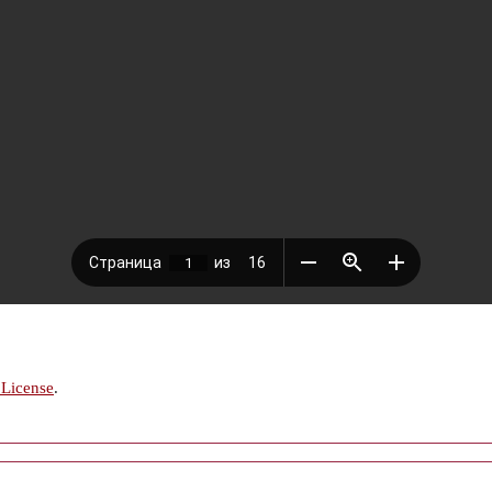
 License
.