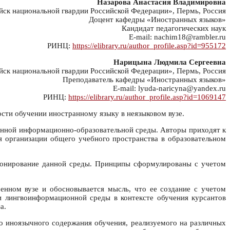
Назарова Анастасия Владимировна
к национальной гвардии Российской Федерации», Пермь, Россия
Доцент кафедры «Иностранных языков»
Кандидат педагогических наук
E-mail: nachim18@rambler.ru
РИНЦ:
https://elibrary.ru/author_profile.asp?id=955172
Нарицына Людмила Сергеевна
к национальной гвардии Российской Федерации», Пермь, Россия
Преподаватель кафедры «Иностранных языков»
E-mail: lyuda-naricyna@yandex.ru
РИНЦ:
https://elibrary.ru/author_profile.asp?id=1069147
сти обучении иностранному языку в неязыковом вузе.
ронной информационно-образовательной среды. Авторы приходят к
я организации общего учебного пространства в образовательном
ионирование данной среды. Принципы сформулированы с учетом
нном вузе и обосновывается мысль, что ее создание с учетом
 лингвоинформационной среды в контексте обучения курсантов
а.
о иноязычного содержания обучения, реализуемого на различных