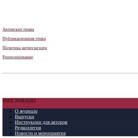
Авторские права
Публикационная этика
Политика антиплагиата
Рецензирование
ISSN 2658-6282
О журнале
Выпуски
Инструкции для авторов
Редколлегия
Новости и мероприятия