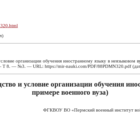
n320.html
т
)
ловие организации обучения иностранному языку в неязыковом вузе
— Т 8. — №3. — URL: https://mir-nauki.com/PDF/88PDMN320.pdf (дат
ство и условие организации обучения инос
примере военного вуза)
ФГКВОУ ВО «Пермский военный институт войс