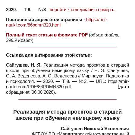
2020. — Т 8. — №3
-
перейти к содержанию номера...
Постоянный адрес этой страницы
-
https://mir-
nauki.com/86pdmn320.html
Полный текст статьи в формате PDF
(
объем файла:
398.9 Кбайт
)
Ссылка для цитирования этой статьи:
Сайгушев, Н. Я.
Реализация метода проектов в старшей
школе при обучении немецкому языку / Н. Я. Сайгушев,
О. А. Веденеева, А. О. Веденеева // Мир науки. Педагогика
и психология. — 2020. — Т 8. — №3. — URL: https://mir-
nauki.com/PDF/86PDMN320.pdf (дата
обращения: 06.08.2026).
Реализация метода проектов в старшей
школе при обучении немецкому языку
Сайгушев Николай Яковлевич
ФГБОУ ВО «Магнитогорский государственный