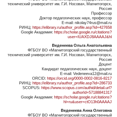
технический университет им. Г.И. Носова», Магнитогорск,
Россия
Профессор
Доктор педагогических наук, профессор
E-mail: nikolay74rus@mail.ru
РИНЦ:
https://elibrary.ru/author_profile.asp?id=427658
Google Академия:
https://scholar.google.ru/citations?
user=IUAXDJ8AAAAJ&hl
Веденеева Ольга Анатольевна
ФГБОУ ВО «Магнитогорский государственный
технический университет им. Г.И. Носова», Магнитогорск,
Россия
Доцент
Кандидат педагогических наук, доцент
E-mail: Vedeneeva12@mail.ru
ORCID:
https://orcid.org/0000-0002-0816-8217
РИНЦ:
https://elibrary.ru/author_profile.asp?id=286733
SCOPUS:
https://www.scopus.com/authid/detail.url?
authorId=57188841317
Google Академия:
https://scholar.google.ru/citations?
hl=ru&user=ctO13h0AAAAJ
Веденеева Анна Олеговна
ФГБОУ ВО «Магнитогорский государственный