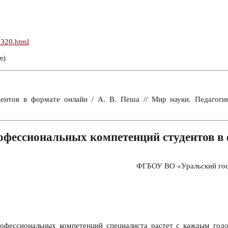
n320.html
т
)
ентов в формате онлайн / А. В. Пеша // Мир науки. Педагоги
офессиональных компетенций студентов в
ФГБОУ ВО «Уральский госу
фессиональных компетенций специалиста растет с каждым годом