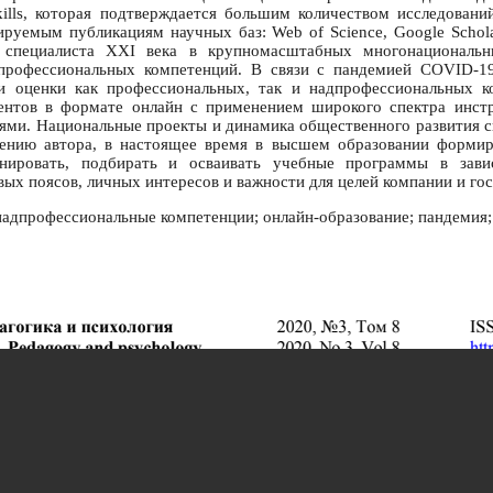
skills, которая подтверждается большим количеством исследован
руемым публикациям научных баз: Web of Science, Google Scholar
 специалиста XXI века в крупномасштабных многонациональн
профессиональных компетенций. В связи с пандемией COVID-19
и оценки как профессиональных, так и надпрофессиональных к
ентов в формате онлайн с применением широкого спектра инст
и. Национальные проекты и динамика общественного развития с
ению автора, в настоящее время в высшем образовании формир
нировать, подбирать и осваивать учебные программы в зави
ых поясов, личных интересов и важности для целей компании и гос
надпрофессиональные компетенции; онлайн-образование; пандемия; 