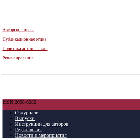
Авторские права
Публикационная этика
Политика антиплагиата
Рецензирование
ISSN 2658-6282
О журнале
Выпуски
Инструкции для авторов
Редколлегия
Новости и мероприятия