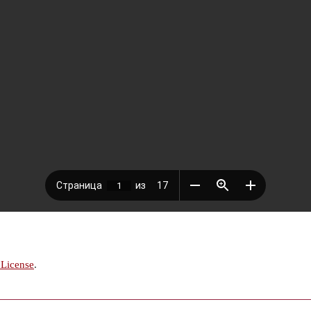
 License
.