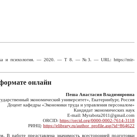
ка и психология. — 2020. — Т 8. — №3. — URL: https://mir-
 формате онлайн
Пеша Анастасия Владимировна
дарственный экономический университет», Екатеринбург, Россия
Доцент кафедры «Экономики труда и управления персоналом»
Кандидат экономических наук
E-mail: Myrabota2011@gmail.com
ORCID:
https://orcid.org/0000-0002-7614-3118
РИНЦ:
https://elibrary.ru/author_profile.asp?id=864622
. В работе представлена значимость всесторонней подготовки