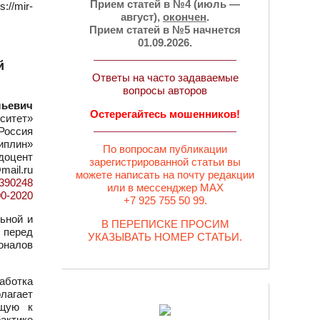
Прием статей в №4 (июль —
//mir-
август),
окончен
.
Прием статей в №5 начнется
01.09.2026.
й
Ответы на часто задаваемые
вопросы авторов
льевич
Остерегайтесь мошенников!
ситет»
 Россия
иплин»
По вопросам публикации
доцент
зарегистрированной статьи вы
mail.ru
можете написать на почту редакции
d=390248
или в мессенджер MAX
00-2020
+7 925 755 50 99.
ьной и
В ПЕРЕПИСКЕ ПРОСИМ
 перед
УКАЗЫВАТЬ НОМЕР СТАТЬИ.
оналов
аботка
лагает
ящую к
актике