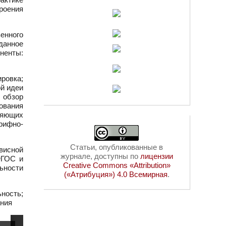
роения
енного
данное
ненты:
ровка;
ой идеи
 обзор
ования
ляющих
рифно-
Статьи, опубликованные в
висной
журнале, доступны по
лицензии
ФГОС и
Creative Commons «Attribution»
ьности
(«Атрибуция») 4.0 Всемирная
.
ность;
ания