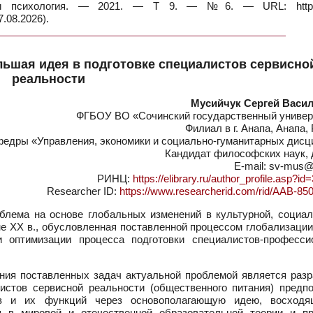
 и психология. — 2021. — Т 9. — №6. — URL: https:
.08.2026).
льшая идея в подготовке специалистов сервисно
реальности
Мусийчук Сергей Васи
ФГБОУ ВО «Сочинский государственный универ
Филиал в г. Анапа, Анапа,
федры «Управления, экономики и социально-гуманитарных дисц
Кандидат философских наук, 
E-mail: sv-mus@
РИНЦ:
https://elibrary.ru/author_profile.asp?i
Researcher ID:
https://www.researcherid.com/rid/AAB-85
блема на основе глобальных изменений в культурной, социал
е XX в., обусловленная поставленной процессом глобализации
 оптимизации процесса подготовки специалистов-професси
ния поставленных задач актуальной проблемой является разр
истов сервисной реальности (общественного питания) предпо
ов и их функций через основополагающую идею, восход
я в мировой и отечественной образовательной теории и пр