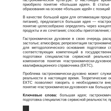
приобрело понятие «большая идея». В статье
образования на основе «больших идей» с позиций
В качестве большой идеи для оптимизации проце
питания), предлагается большая идея — «гастро
понятие целесообразно определять через концеп
продукты и их сочетания; способы приготовления;
Гастрономически духовное в свою очередь раскр
застолье; атмосфера; репрезентация гастрономиче
для методологического основания подготовки 
соответствующих компетенций в государственн
подготовки специалистов сервисной реально
компонентов понятия «гастрономически-духовн
квалификационного справочника (ЕКТС).
Проблема гастрономически-духовно может служи
реальности в настоящее время. Теоретические
ЕКТС позволяют говорить о необходимости вне
понятие «гастрономически-духовное» как большую
Ключевые слова:
большая идея; гастрономиче
подготовка специалистов сервисной реальности; 