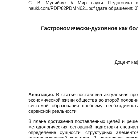
С. В. Мусийчук // Мир науки. Педагогика
nauki.com/PDF/82PDMN621.pdf (дата обращения: 07
Гастрономически-духовное как бо
Доцент ка
Аннотация.
В статье поставлена актуальная про
экономической жизни общества во второй половин
системой образования проблему необходимости
сервисной реальности.
В плане достижения поставленных целей и реше
методологических оснований подготовки специал
определение сущности, структурных элемент
гастрономической культуре. В настоящее врем