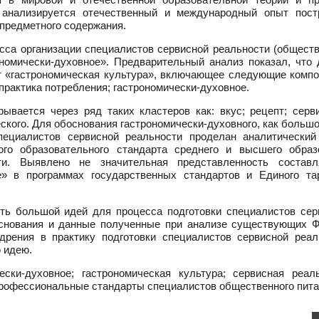
 анализируется отечественный и международный опыт пост
 предметного содержания.
сса организации специалистов сервисной реальности (обществ
номически-духовное». Предварительный анализ показал, что 
т «гастрономическая культура», включающее следующие компо
 практика потребления; гастрономически-духовное.
ывается через ряд таких кластеров как: вкус; рецепт; серви
ского. Для обоснования гастрономически-духовного, как больш
специалистов сервисной реальности проделан аналитический
ого образовательного стандарта среднего и высшего образ
сти. Выявлено не значительная представленность состав
ое» в программах государственных стандартов и Единого та
ть большой идей для процесса подготовки специалистов сер
 основания и данные полученные при анализе существующих 
дрения в практику подготовки специалистов сервисной реал
 идею.
ски-духовное; гастрономическая культура; сервисная реаль
профессиональные стандарты специалистов общественного пит