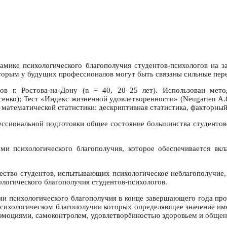
амике психологического благополучия студентов-психологов на 
торым у будущих профессионалов могут быть связаны сильные пер
ов г. Ростова-на-Дону (n = 40, 20–25 лет). Использован мет
сенко); Тест «Индекс жизненной удовлетворенности» (Neugarten А.О
атематической статистики: дескриптивная статистика, факторный 
ессиональной подготовки общее состояние большинства студентов
и психологического благополучия, которое обеспечивается вкл
ество студентов, испытывающих психологическое неблагополучие, 
ологического благополучия студентов-психологов.
 психологического благополучия в конце завершающего года профе
 психологическом благополучии которых определяющее значение им
 эмоциями, самоконтролем, удовлетворённостью здоровьем и обще