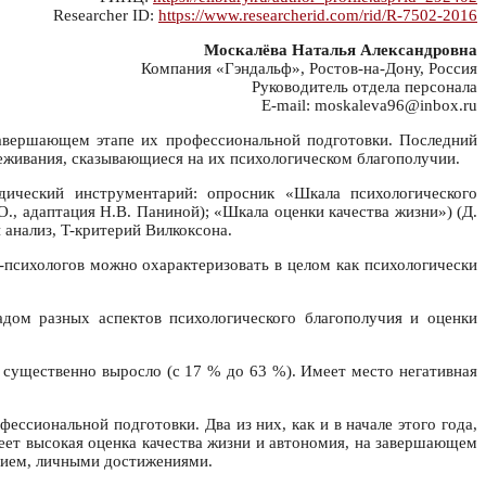
Researcher ID:
https://www.researcherid.com/rid/R-7502-2016
Москалёва Наталья Александровна
Компания «Гэндальф», Ростов-на-Дону, Россия
Руководитель отдела персонала
E-mail: moskaleva96@inbox.ru
завершающем этапе их профессиональной подготовки. Последний
еживания, сказывающиеся на их психологическом благополучии.
одический инструментарий: опросник «Шкала психологического
., адаптация Н.В. Паниной); «Шкала оценки качества жизни») (Д.
анализ, T-критерий Вилкоксона.
-психологов можно охарактеризовать в целом как психологически
адом разных аспектов психологического благополучия и оценки
существенно выросло (с 17 % до 63 %). Имеет место негативная
ссиональной подготовки. Два из них, как и в начале этого года,
еет высокая оценка качества жизни и автономия, на завершающем
нием, личными достижениями.