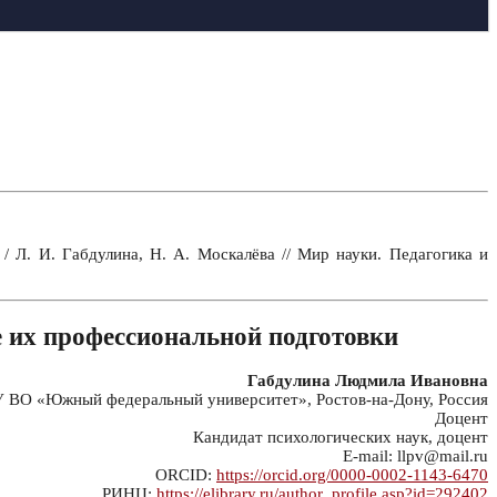
 Л. И. Габдулина, Н. А. Москалёва // Мир науки. Педагогика и
е их профессиональной подготовки
Габдулина Людмила Ивановна
ВО «Южный федеральный университет», Ростов-на-Дону, Россия
Доцент
Кандидат психологических наук, доцент
E-mail: llpv@mail.ru
ORCID:
https://orcid.org/0000-0002-1143-6470
РИНЦ:
https://elibrary.ru/author_profile.asp?id=292402