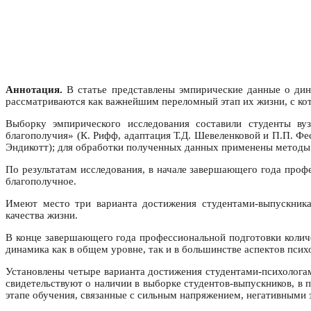
Аннотация.
В статье представлены эмпирические данные о дин
рассматриваются как важнейшим переломный этап их жизни, с ко
Выборку эмпирического исследования составили студенты вуз
благополучия» (К. Рифф, адаптация Т.Д. Шевеленковой и П.П. Фе
Эндикотт); для обработки полученных данных применены методы м
По результатам исследования, в начале завершающего года проф
благополучное.
Имеют место три варианта достижения студентами-выпускникам
качества жизни.
В конце завершающего года профессиональной подготовки колич
динамика как в общем уровне, так и в большинстве аспектов псих
Установлены четыре варианта достижения студентами-психологами
свидетельствуют о наличии в выборке студентов-выпускников, в
этапе обучения, связанные с сильным напряжением, негативными