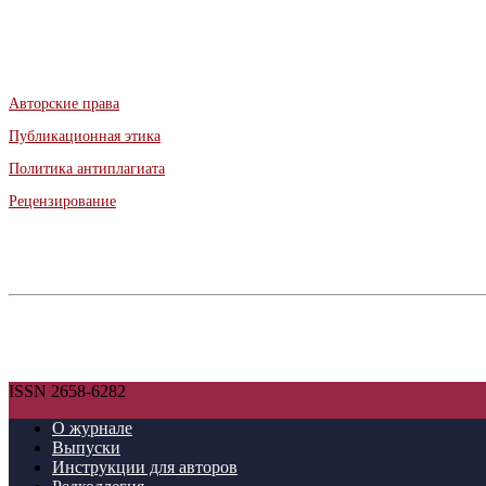
Авторские права
Публикационная этика
Политика антиплагиата
Рецензирование
ISSN 2658-6282
О журнале
Выпуски
Инструкции для авторов