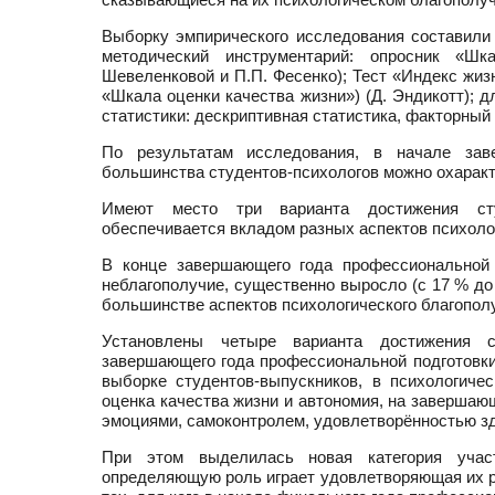
Выборку эмпирического исследования составили с
методический инструментарий: опросник «Шк
Шевеленковой и П.П. Фесенко); Тест «Индекс жизн
«Шкала оценки качества жизни») (Д. Эндикотт);
статистики: дескриптивная статистика, факторный 
По результатам исследования, в начале зав
большинства студентов-психологов можно охаракт
Имеют место три варианта достижения студе
обеспечивается вкладом разных аспектов психолог
В конце завершающего года профессиональной 
неблагополучие, существенно выросло (с 17 % до 
большинстве аспектов психологического благопол
Установлены четыре варианта достижения ст
завершающего года профессиональной подготовки. 
выборке студентов-выпускников, в психологич
оценка качества жизни и автономия, на завершаю
эмоциями, самоконтролем, удовлетворённостью з
При этом выделилась новая категория участ
определяющую роль играет удовлетворяющая их ра