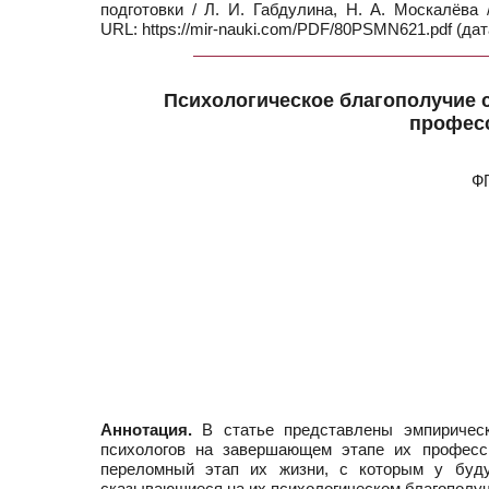
подготовки / Л. И. Габдулина, Н. А. Москалёв
URL: https://mir-nauki.com/PDF/80PSMN621.pdf (дат
Психологическое благополучие 
профес
ФГ
Аннотация.
В статье представлены эмпирически
психологов на завершающем этапе их професси
переломный этап их жизни, с которым у буд
сказывающиеся на их психологическом благополуч