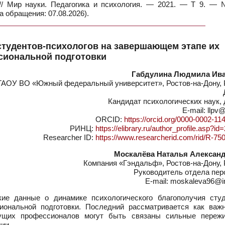
а // Мир науки. Педагогика и психология. — 2021. — Т 9. —
а обращения: 07.08.2026).
студентов-психологов на завершающем этапе их
сиональной подготовки
Габдулина Людмила Ив
АОУ ВО «Южный федеральный университет», Ростов-на-Дону, 
Кандидат психологических наук,
E-mail: llpv
ORCID:
https://orcid.org/0000-0002-11
РИНЦ:
https://elibrary.ru/author_profile.asp?i
Researcher ID:
https://www.researcherid.com/rid/R-75
Москалёва Наталья Алексан
Компания «Гэндальф», Ростов-на-Дону,
Руководитель отдела пер
E-mail: moskaleva96@i
е данные о динамике психологического благополучия студ
ональной подготовки. Последний рассматривается как важ
ущих профессионалов могут быть связаны сильные пережи
ии.