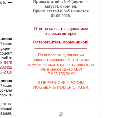
Прием статей в №4 (июль —
 №6. —
август),
окончен
.
Прием статей в №5 начнется
01.09.2026.
Ответы на часто задаваемые
вопросы авторов
ановна
Остерегайтесь мошенников!
Россия
Доцент
 доцент
По вопросам публикации
@mail.ru
зарегистрированной статьи вы
43-6470
можете написать на почту редакции
d=292402
или в мессенджер MAX
02-2016
+7 925 755 50 99.
дровна
В ПЕРЕПИСКЕ ПРОСИМ
 Россия
УКАЗЫВАТЬ НОМЕР СТАТЬИ.
сонала
nbox.ru
ентов-
нейший
вания,