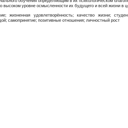
ионального обучения определяющим в их психологическом благо
о высоком уровне осмысленности их будущего и всей жизни в ц
ие; жизненная удовлетворённость; качество жизни; студен
едой; самопринятие; позитивные отношения; личностный рост