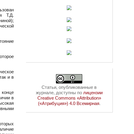
льзован
я Т.Д.
ниной);
ческой
тояние
оторое
ческое
так и в
Статьи, опубликованные в
 конце
журнале, доступны по
лицензии
личии в
Creative Commons «Attribution»
ысокая
(«Атрибуция») 4.0 Всемирная
.
ивными
оторых
аличие