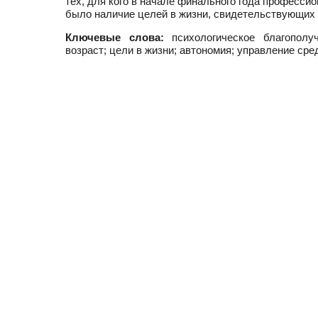
тех, для кого в начале финального года професс
было наличие целей в жизни, свидетельствующих 
Ключевые слова:
психологическое благополуч
возраст; цели в жизни; автономия; управление ср