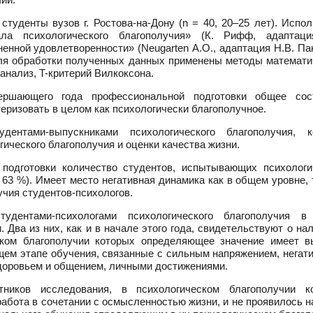
туденты вузов г. Ростова-на-Дону (n = 40, 20–25 лет). Испо
ала психологического благополучия» (К. Рифф, адаптаци
енной удовлетворенности» (Neugarten А.О., адаптация Н.В. Па
 для обработки полученных данных применены методы математи
анализ, T-критерий Вилкоксона.
ершающего года профессиональной подготовки общее сос
еризовать в целом как психологически благополучное.
нтами-выпускниками психологического благополучия, к
ического благополучия и оценки качества жизни.
подготовки количество студентов, испытывающих психологи
63 %). Имеет место негативная динамика как в общем уровне, 
учия студентов-психологов.
удентами-психологами психологического благополучия в
Два из них, как и в начале этого года, свидетельствуют о на
еском благополучии которых определяющее значение имеет в
щем этапе обучения, связанные с сильным напряжением, негат
доровьем и общением, личными достижениями.
ников исследования, в психологическом благополучии к
бота в сочетании с осмысленностью жизни, и не проявилось н