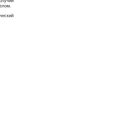
получии
елом.
ческий