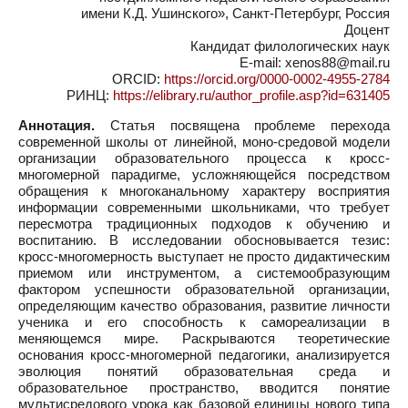
имени К.Д. Ушинского», Санкт-Петербург, Россия
Доцент
Кандидат филологических наук
E-mail: xenos88@mail.ru
ORCID:
https://orcid.org/0000-0002-4955-2784
РИНЦ:
https://elibrary.ru/author_profile.asp?id=631405
Аннотация.
Статья посвящена проблеме перехода
современной школы от линейной, моно-средовой модели
организации образовательного процесса к кросс-
многомерной парадигме, усложняющейся посредством
обращения к многоканальному характеру восприятия
информации современными школьниками, что требует
пересмотра традиционных подходов к обучению и
воспитанию. В исследовании обосновывается тезис:
кросс-многомерность выступает не просто дидактическим
приемом или инструментом, а системообразующим
фактором успешности образовательной организации,
определяющим качество образования, развитие личности
ученика и его способность к самореализации в
меняющемся мире. Раскрываются теоретические
основания кросс-многомерной педагогики, анализируется
эволюция понятий образовательная среда и
образовательное пространство, вводится понятие
мультисредового урока как базовой единицы нового типа