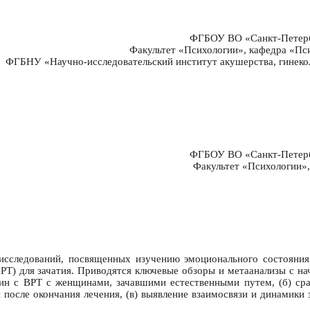
ФГБОУ ВО «Санкт-Петербу
Факультет «Психологии», кафедра «Пси
ФГБНУ «Научно-исследовательский институт акушерства, гинеколо
ФГБОУ ВО «Санкт-Петербу
Факультет «Психологии»,
сследований, посвященных изучению эмоционального состояния, 
Т) для зачатия. Приводятся ключевые обзоры и метаанализы с на
щин с ВРТ с женщинами, зачавшими естественными путем, (б) сра
 после окончания лечения, (в) выявление взаимосвязи и динамики