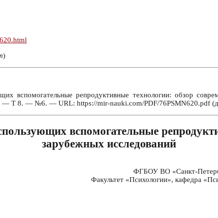
n620.html
т
)
их вспомогательные репродуктивные технологии: обзор соврем
. — Т 8. — №6. — URL: https://mir-nauki.com/PDF/76PSMN620.pdf (д
спользующих вспомогательные репродукти
зарубежных исследований
ФГБОУ ВО «Санкт-Петербу
Факультет «Психологии», кафедра «Пси