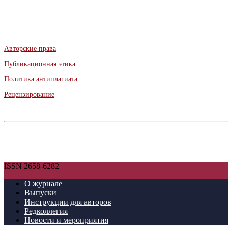
Авторские права
Публикационная этика
Политика антиплагиата
Рецензирование
ISSN 2658-6282
О журнале
Выпуски
Инструкции для авторов
Редколлегия
Новости и мероприятия