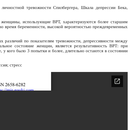
 личностной тревожности Спилбергера, Шкала депрессии Бека,
то женщины, использующие ВРТ, характеризуются более старшим
и во время беременности, высокой вероятностью преждевременных
ых различий по показателям тревожности, депрессивности между
ное состояние женщин, является результативность ВРТ: при
 у кого было 3 попытки и более, длительно остаются в состоянии
сия; стресс