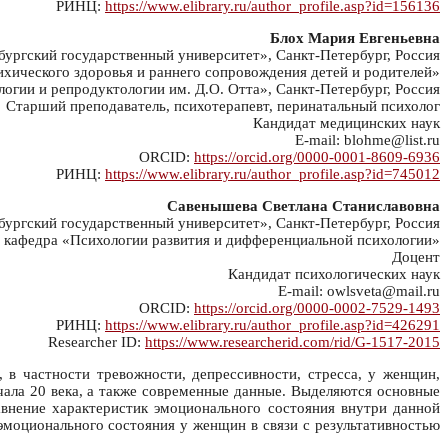
РИНЦ:
https://www.elibrary.ru/author_profile.asp?id=156136
Блох Мария Евгеньевна
ргский государственный университет», Санкт-Петербург, Россия
хического здоровья и раннего сопровождения детей и родителей»
гии и репродуктологии им. Д.О. Отта», Санкт-Петербург, Россия
Старший преподаватель, психотерапевт, перинатальный психолог
Кандидат медицинских наук
E-mail: blohme@list.ru
ORCID:
https://orcid.org/0000-0001-8609-6936
РИНЦ:
https://www.elibrary.ru/author_profile.asp?id=745012
Савенышева Светлана Станиславовна
ргский государственный университет», Санкт-Петербург, Россия
 кафедра «Психологии развития и дифференциальной психологии»
Доцент
Кандидат психологических наук
E-mail: owlsveta@mail.ru
ORCID:
https://orcid.org/0000-0002-7529-1493
РИНЦ:
https://www.elibrary.ru/author_profile.asp?id=426291
Researcher ID:
https://www.researcherid.com/rid/G-1517-2015
в частности тревожности, депрессивности, стресса, у женщин,
чала 20 века, а также современные данные. Выделяются основные
внение характеристик эмоционального состояния внутри данной
 эмоционального состояния у женщин в связи с результативностью