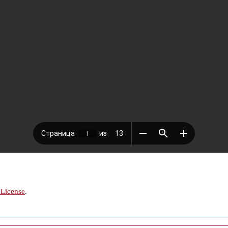
 License
.