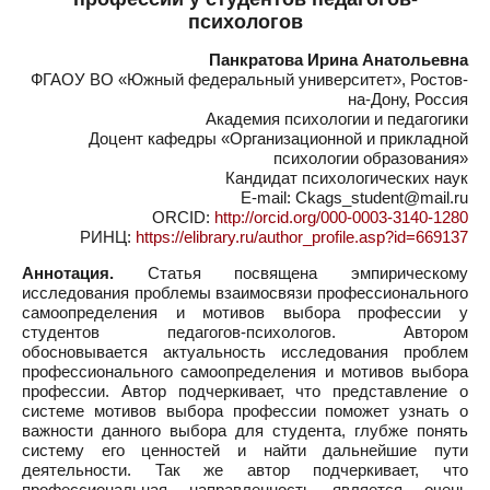
психологов
Панкратова Ирина Анатольевна
ФГАОУ ВО «Южный федеральный университет», Ростов-
на-Дону, Россия
Академия психологии и педагогики
Доцент кафедры «Организационной и прикладной
психологии образования»
Кандидат психологических наук
E-mail: Ckags_student@mail.ru
ORCID:
http://orcid.org/000-0003-3140-1280
РИНЦ:
https://elibrary.ru/author_profile.asp?id=669137
Аннотация.
Статья посвящена эмпирическому
исследования проблемы взаимосвязи профессионального
самоопределения и мотивов выбора профессии у
студентов педагогов-психологов. Автором
обосновывается актуальность исследования проблем
профессионального самоопределения и мотивов выбора
профессии. Автор подчеркивает, что представление о
системе мотивов выбора профессии поможет узнать о
важности данного выбора для студента, глубже понять
систему его ценностей и найти дальнейшие пути
деятельности. Так же автор подчеркивает, что
профессиональная направленность является очень