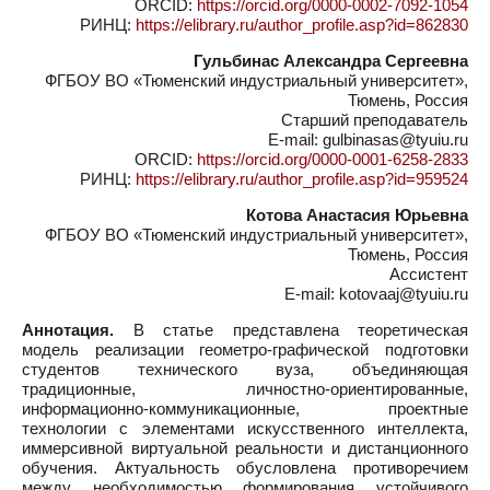
ORCID:
https://orcid.org/0000-0002-7092-1054
РИНЦ:
https://elibrary.ru/author_profile.asp?id=862830
Гульбинас Александра Сергеевна
ФГБОУ ВО «Тюменский индустриальный университет»,
Тюмень, Россия
Старший преподаватель
E-mail: gulbinasas@tyuiu.ru
ORCID:
https://orcid.org/0000-0001-6258-2833
РИНЦ:
https://elibrary.ru/author_profile.asp?id=959524
Котова Анастасия Юрьевна
ФГБОУ ВО «Тюменский индустриальный университет»,
Тюмень, Россия
Ассистент
E-mail: kotovaaj@tyuiu.ru
Аннотация.
В статье представлена теоретическая
модель реализации геометро-графической подготовки
студентов технического вуза, объединяющая
традиционные, личностно-ориентированные,
информационно-коммуникационные, проектные
технологии с элементами искусственного интеллекта,
иммерсивной виртуальной реальности и дистанционного
обучения. Актуальность обусловлена противоречием
между необходимостью формирования устойчивого