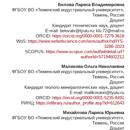
Белова Лариса Владимировна
ФГБОУ ВО «Тюменский индустриальный университет»,
Тюмень, Россия
Доцент
Кандидат технических наук, доцент
E-mail: belovalv@tyuiu.ru; klv.72@mail.ru
ORCID:
https://orcid.org/0000-0001-7279-3618
WoS:
https://www.webofscience.com/wos/author/rid/IYS-
3286-2023
SCOPUS:
https://www.scopus.com/authid/detail.url?
authorId=57194602212
Маликова Ольга Николаевна
ФГБОУ ВО «Тюменский индустриальный университет»,
Тюмень, Россия
Доцент
Кандидат геолого минералогических наук, доцент
E-mail: malikovaon@tyuiu.ru
ORCID:
https://orcid.org/0000-0001-5235-8491
РИНЦ:
https://elibrary.ru/author_profile.asp?id=612643
Михайлова Лариса Юрьевна
ФГБОУ ВО «Тюменский индустриальный университет»,
Тюмень, Россия
Доцент