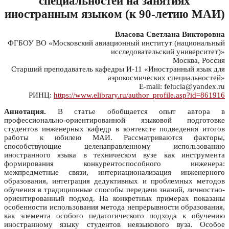
специальностей на занятиях
иностранным языком (к 90-летию МАИ)
Власова Светлана Викторовна
ФГБОУ ВО «Московский авиационный институт (национальный
исследовательский университет)»
Москва, Россия
Старший преподаватель кафедры И-11 «Иностранный язык для
аэрокосмических специальностей»
E-mail: felucia@yandex.ru
РИНЦ:
https://www.elibrary.ru/author_profile.asp?id=861916
Аннотация.
В статье обобщается опыт автора в
профессионально-ориентированной языковой подготовке
студентов инженерных кафедр в контексте подведения итогов
работы к юбилею МАИ. Рассматриваются факторы,
способствующие целенаправленному использованию
иностранного языка в техническом вузе как инструмента
формирования конкурентоспособного инженера:
межпредметные связи, интернационализация инженерного
образования, интеграция дедуктивных и проблемных методов
обучения в традиционные способы передачи знаний, личностно-
ориентированный подход. На конкретных примерах показаны
особенности использования метода непрерывности образования,
как элемента особого педагогического подхода к обучению
иностранному языку студентов неязыкового вуза. Особое