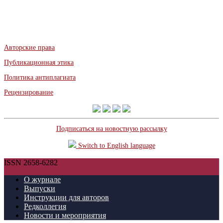
Авторские права
Публикационная этика
Политика антиплагиата
Рецензирование
Подписаться на новостную рассылку
Switch to English language
ISSN 2658-6282
О журнале
Выпуски
Инструкции для авторов
Редколлегия
Новости и мероприятия