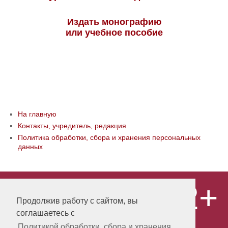
Издать монографию
или учебное пособие
На главную
Контакты, учредитель, редакция
Политика обработки, сбора и хранения персональных
данных
12+
© ООО «Издательство «Мир науки» \
«Publishing company «World of science»,
Продолжив работу с сайтом, вы
LLC Материалы, размещенные на сайте,
соглашаетесь с
охраняются Законом о защите авторских
прав. Публикация любых материалов
Политикой обработки, сбора и хранения