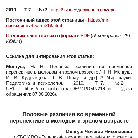
2019. — Т 7. — №2
-
перейти к содержанию номера...
Постоянный адрес этой страницы
-
https://mir-
nauki.com/74pdmn219.html
Полный текст статьи в формате PDF
(
объем файла: 251
Кбайт
)
Ссылка для цитирования этой статьи:
Монгуш, Ч. Н.
Половые различия во временной
перспективе в молодом и зрелом возрасте / Ч. Н. Монгуш,
И. В. Кудрявцева, Т. В. Пфау [и др.] // Мир науки.
Педагогика и психология. — 2019. — Т 7. — №2. —
URL: https://mir-nauki.com/PDF/74PDMN219.pdf (дата
обращения: 07.08.2026).
Половые различия во временной
перспективе в молодом и зрелом возрасте
Монгуш Чочагай Николаевна
ФГБОУ ВО «Тувинский государственный университет»