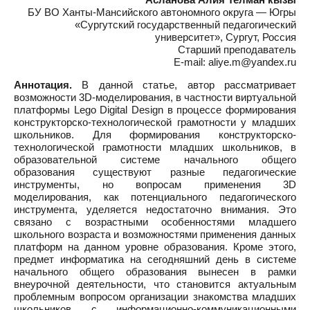
БУ ВО Ханты-Мансийского автономного округа — Югры
«Сургутский государственный педагогический
университет», Сургут, Россия
Старший преподаватель
E-mail: aliye.m@yandex.ru
Аннотация.
В данной статье, автор рассматривает
возможности 3D-моделирования, в частности виртуальной
платформы Lego Digital Design в процессе формирования
конструкторско-технологической грамотности у младших
школьников. Для формирования конструкторско-
технологической грамотности младших школьников, в
образовательной системе начального общего
образования существуют разные педагогические
инструменты, но вопросам применения 3D
моделирования, как потенциального педагогического
инструмента, уделяется недостаточно внимания. Это
связано с возрастными особенностями младшего
школьного возраста и возможностями применения данных
платформ на данном уровне образования. Кроме этого,
предмет информатика на сегодняшний день в системе
начального общего образования вынесен в рамки
внеурочной деятельности, что становится актуальным
проблемным вопросом организации знакомства младших
школьников с информационно-коммуникационными