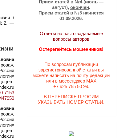
Прием статей в №4 (июль —
август),
окончен
.
Прием статей в №5 начнется
изни /
01.09.2026.
 №2. —
Ответы на часто задаваемые
вопросы авторов
жизни
Остерегайтесь мошенников!
ьвовна
По вопросам публикации
рова»,
зарегистрированной статьи вы
Россия
можете написать на почту редакции
логии»
или в мессенджер MAX
 доцент
+7 925 755 50 99.
ndex.ru
70-7153
В ПЕРЕПИСКЕ ПРОСИМ
d=447959
УКАЗЫВАТЬ НОМЕР СТАТЬИ.
ановна
рова»,
Россия
логии»
 доцент
ndex.ru