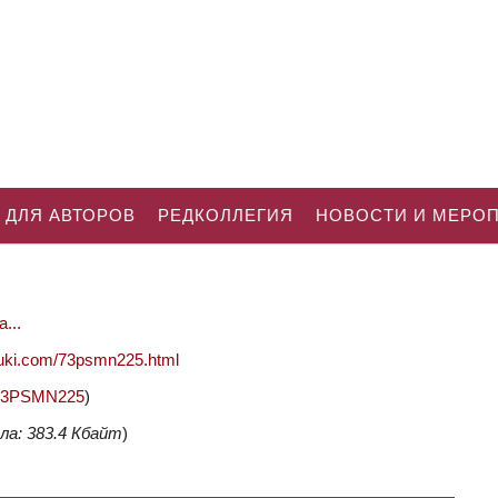
 ДЛЯ АВТОРОВ
РЕДКОЛЛЕГИЯ
НОВОСТИ И МЕРО
...
nauki.com/73psmn225.html
2/73PSMN225
)
ла: 383.4 Кбайт
)