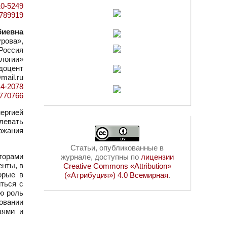
10-5249
d=789919
биевна
рова»,
Россия
логии»
 доцент
mail.ru
14-2078
d=770766
ергией
левать
ржания
Статьи, опубликованные в
торами
журнале, доступны по
лицензии
нты, в
Creative Commons «Attribution»
орые в
(«Атрибуция») 4.0 Всемирная
.
ться с
ю роль
овании
лями и