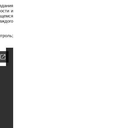
здания
ости и
ющемся
аждого
троль;