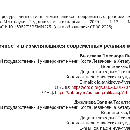
 ресурс личности в изменяющихся современных реалиях ж
 // Мир науки. Педагогика и психология. — 2025. — Т 13. —
DOI: 10.15862/73PSMN225. (дата обращения: 07.08.2026).
личности в изменяющихся современных реалиях 
Быдтаева Элеонора Л
 государственный университет имени Коста Левановича Хетагу
Владикавказ, 
Доцент кафедры «Психо
Кандидат педагогических наук,
E-mail: ella-tanklaeva@ya
ORCID:
https://orcid.org/0000-0001-79
РИНЦ:
https://elibrary.ru/author_profile.asp?i
Джелиева Залина Тасолт
 государственный университет имени Коста Левановича Хетагу
Владикавказ, 
Доцент кафедры «Психо
Кандидат педагогических наук,
E-mail: zalina.djelieva@ya