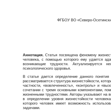
ФГБОУ ВО «Северо-Осетинский
Аннотация.
Статья посвящена феномену жизнесто
человека, с помощью которого ему удается ад
возникающие трудности. Актуализируется н
психологического здоровья.
В статье дается определение данного понятия
рассматривается структура жизнестойкости, кото
частности, «вовлеченность», «контроль» и «выз
сочетании с тремя основными компонентами, пом
жизненными трудностями. Авторы указывают на в
в определении уровня жизнестойкости человека
которого человек имеет возможность использо
задачами.