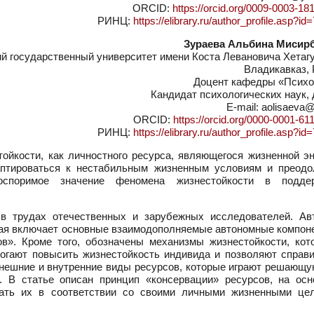
ORCID:
https://orcid.org/0009-0003-18
РИНЦ:
https://elibrary.ru/author_profile.asp?i
Зураева Альбина Мисир
 государственный университет имени Коста Левановича Хетагу
Владикавказ, 
Доцент кафедры «Психо
Кандидат психологических наук,
E-mail: aolisaeva@
ORCID:
https://orcid.org/0000-0001-61
РИНЦ:
https://elibrary.ru/author_profile.asp?i
йкости, как личностного ресурса, являющегося жизненной эн
аптироваться к нестабильным жизненным условиям и преодо
еоспоримое значение феномена жизнестойкости в подде
 в трудах отечественных и зарубежных исследователей. Ав
рая включает основные взаимодополняемые автономные компоне
ов». Кроме того, обозначены механизмы жизнестойкости, кот
огают повысить жизнестойкость индивида и позволяют справи
нешние и внутренние виды ресурсов, которые играют решающу
. В статье описан принцип «консервации» ресурсов, на осн
вать их в соответствии со своими личными жизненными це