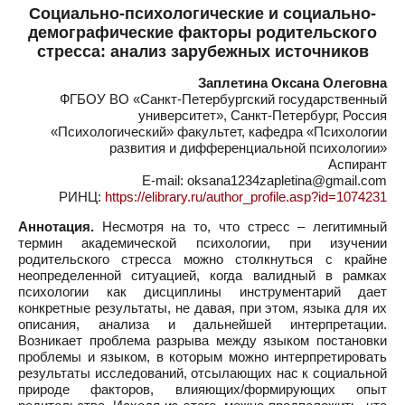
Социально-психологические и социально-
демографические факторы родительского
стресса: анализ зарубежных источников
Заплетина Оксана Олеговна
ФГБОУ ВО «Санкт-Петербургский государственный
университет», Санкт-Петербург, Россия
«Психологический» факультет, кафедра «Психологии
развития и дифференциальной психологии»
Аспирант
E-mail: oksana1234zapletina@gmail.com
РИНЦ:
https://elibrary.ru/author_profile.asp?id=1074231
Аннотация.
Несмотря на то, что стресс – легитимный
термин академической психологии, при изучении
родительского стресса можно столкнуться с крайне
неопределенной ситуацией, когда валидный в рамках
психологии как дисциплины инструментарий дает
конкретные результаты, не давая, при этом, языка для их
описания, анализа и дальнейшей интерпретации.
Возникает проблема разрыва между языком постановки
проблемы и языком, в которым можно интерпретировать
результаты исследований, отсылающих нас к социальной
природе факторов, влияющих/формирующих опыт