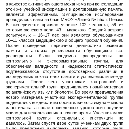
в качестве активизирующего механизма при консолидации
этой же учебной информации в долговременную память,
является эффективным. Эмпирическое исследование
проводилось нами на базе МБОУ «Лицей № 55» г. Пензы.
В эксперименте приняло участие 102 человека, 59 из
которых женского пола, 43 – мужского. Средний возраст
испытуемых – 16–17 лет, они являются обучающимися
10–11 классов медицинского и общего профиля обучения.
После проведения первичной диагностики развития
памяти и анализа успеваемости обучающихся все
респонденты были рандомно распределены на
контрольную и экспериментальные группы, для
обеспечения валидности и надежности статистически
подтверждалось отсутствие достоверных различий в
исследуемых показателях памяти и успеваемости между
группами. После чего участникам контрольной и
экспериментальной групп предъявлялся новый материал
по английскому языку и биологии. Во время предъявления
нового материала участники экспериментальной группы
подверглись воздействию обонятельного стимула – масла
иланг-иланга, а после проведенных уроков они получили
масло для использования в ночное время. Участникам же
контрольной группы специальных инструкций не
давалось. Затем спустя двое суток ученикам двух групп
было предложено выполнить задания, которые были