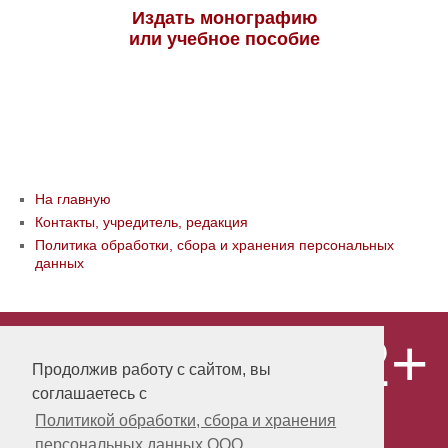
Издать монографию
или учебное пособие
На главную
Контакты, учредитель, редакция
Политика обработки, сбора и хранения персональных
данных
12+
© ООО «Издательство «Мир науки» \
«Publishing company «World of science»,
Продолжив работу с сайтом, вы
LLC Материалы, размещенные на сайте,
соглашаетесь с
охраняются Законом о защите авторских
прав. Публикация любых материалов
Политикой обработки, сбора и хранения
этого сайта запрещена без
персональных данных ООО