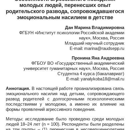
молодых людей, перенесших опыт
родительского развода, сопровождавшегося
эмоциональным насилием в детстве
Дан Марина Владимировна
ФГБУН «Институт психологии Российской академии
наук», Москва, Россия
Младший научный сотрудник
E-mail: marina@raudsepp.ru
Пронина Яна Андреевна
ФГБОУ ВО «Государственный академический
университет гуманитарных наук», Москва, Россия
Студентка 4 курса (бакалавриат)
E-mail: yanalykoba18@mail.ru
Аннотация.
В настоящей работе проанализирована связь
эмоционального насилия над детьми, сопровождающего
развод родителей с долгосрочными психологическими
последствиями у молодежи, а именно их влияние на
формы проявлений агрессивного поведения.
Методы: исследование было проведено среди молодых
людей 18–24 лет (n = 100). Респонденты были разделены
на три группы – (1) перенесшие в несовершеннолетнем