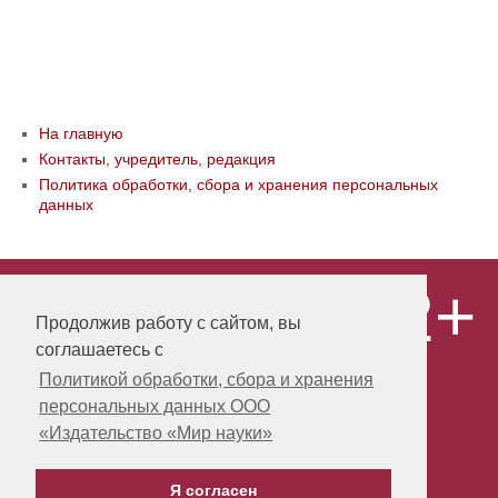
На главную
Контакты, учредитель, редакция
Политика обработки, сбора и хранения персональных
данных
12+
© ООО «Издательство «Мир науки» \
«Publishing company «World of science»,
Продолжив работу с сайтом, вы
LLC Материалы, размещенные на сайте,
соглашаетесь с
охраняются Законом о защите авторских
прав. Публикация любых материалов
Политикой обработки, сбора и хранения
этого сайта запрещена без
персональных данных ООО
предварительного согласования с
издательством. Авторские права на
«Издательство «Мир науки»
размещенные на сайте научные
публикации принадлежат их авторам.
Я согласен
Разработка и поддержка сайта -