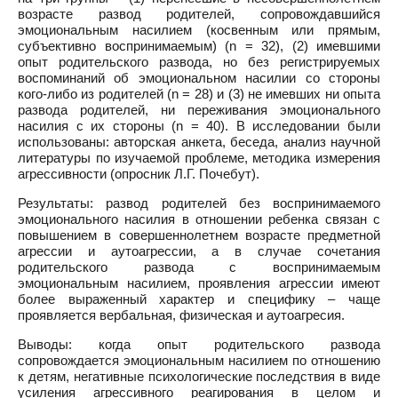
возрасте развод родителей, сопровождавшийся
эмоциональным насилием (косвенным или прямым,
субъективно воспринимаемым) (n = 32), (2) имевшими
опыт родительского развода, но без регистрируемых
воспоминаний об эмоциональном насилии со стороны
кого-либо из родителей (n = 28) и (3) не имевших ни опыта
развода родителей, ни переживания эмоционального
насилия с их стороны (n = 40). В исследовании были
использованы: авторская анкета, беседа, анализ научной
литературы по изучаемой проблеме, методика измерения
агрессивности (опросник Л.Г. Почебут).
Результаты: развод родителей без воспринимаемого
эмоционального насилия в отношении ребенка связан с
повышением в совершеннолетнем возрасте предметной
агрессии и аутоагрессии, а в случае сочетания
родительского развода с воспринимаемым
эмоциональным насилием, проявления агрессии имеют
более выраженный характер и специфику – чаще
проявляется вербальная, физическая и аутоагресия.
Выводы: когда опыт родительского развода
сопровождается эмоциональным насилием по отношению
к детям, негативные психологические последствия в виде
усиления агрессивного реагирования в целом и