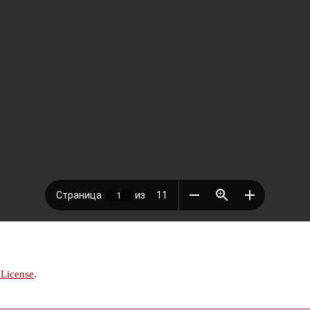
 License
.