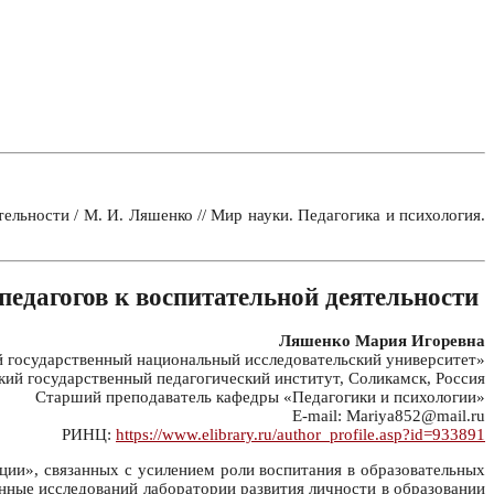
льности / М. И. Ляшенко // Мир науки. Педагогика и психология.
едагогов к воспитательной деятельности
Ляшенко Мария Игоревна
государственный национальный исследовательский университет»
ий государственный педагогический институт, Соликамск, Россия
Старший преподаватель кафедры «Педагогики и психологии»
E-mail: Mariya852@mail.ru
РИНЦ:
https://www.elibrary.ru/author_profile.asp?id=933891
ции», связанных с усилением роли воспитания в образовательных
нные исследований лаборатории развития личности в образовании