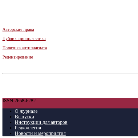
Авторские права
Публикационная этика
Политика антиплагиата
Рецензирование
ISSN 2658-6282
О журнале
Выпуски
Инструкции для авторов
Редколлегия
Новости и мероприятия