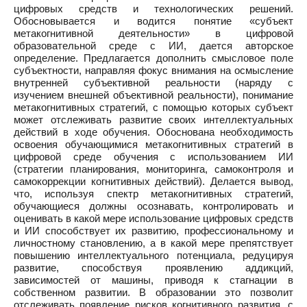
цифровых средств и технологических решений.
Обосновывается и водится понятие «субъект
метакогнитивной деятельности» в цифровой
образовательной среде с ИИ, дается авторское
определение. Предлагается дополнить смысловое поле
субъектности, направляя фокус внимания на осмысление
внутренней субъективной реальности (наряду с
изучением внешней объективной реальности), понимание
метакогнитивных стратегий, с помощью которых субъект
может отслеживать развитие своих интеллектуальных
действий в ходе обучения. Обоснована необходимость
освоения обучающимися метакогнитивных стратегий в
цифровой среде обучения с использованием ИИ
(стратегии планирования, мониторинга, самоконтроля и
самокоррекции когнитивных действий). Делается вывод,
что, используя спектр метакогнитивных стратегий,
обучающиеся должны осознавать, контролировать и
оценивать в какой мере использование цифровых средств
и ИИ способствует их развитию, профессиональному и
личностному становлению, а в какой мере препятствует
повышению интеллектуального потенциала, редуцируя
развитие, способствуя проявлению аддикций,
зависимостей от машины, приводя к стагнации в
собственном развитии. В образовании это позволит
отслеживать появление рисков когнитивного развития, с