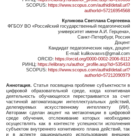
SCOPUS:
https://www.scopus.com/authid/detail.url?
authorId=57216954568
Куликова Светлана Сергеевна
ФГБОУ ВО «Российский государственный педагогический
университет имени А.И. Герцена»,
Санкт-Петербург, Россия
Доцент
Кандидат педагогических наук, доцент
E-mail: kulikovasvs@gmail.com
ORCID:
https://orcid.org/0000-0002-2006-8112
РИНЦ:
https://elibrary.ru/author_profile.asp?id=535433
SCOPUS:
https://www.scopus.com/authid/detail.url?
authorId=57212090979
Аннотация.
Статья посвящена проблеме субъектности в
цифровой образовательной среде, когда когнитивная
деятельность обучающегося перестраивается за счет
частичной автоматизации интеллектуальных действий,
делегируемых искусственному интеллекту (ИИ).
Авторами сделан акцент на метакогниции в цифровой
среде обучения, отслеживание которых необходимо
осуществлять как в контексте успешности исполнения
субъектом внутреннего когнитивного плана действий, так
и в аспекте рационального использования внешних