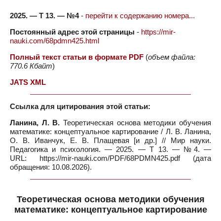
2025. — Т 13. — №4
-
перейти к содержанию номера...
Постоянный адрес этой страницы
-
https://mir-
nauki.com/68pdmn425.html
Полный текст статьи в формате PDF
(
объем файла:
770.6 Кбайт
)
JATS XML
Ссылка для цитирования этой статьи:
Ланина, Л. В.
Теоретическая основа методики обучения
математике: концептуальное картирование / Л. В. Ланина,
О. В. Иванчук, Е. В. Плащевая [и др.] // Мир науки.
Педагогика и психология. — 2025. — Т 13. — №4. —
URL: https://mir-nauki.com/PDF/68PDMN425.pdf (дата
обращения: 10.08.2026).
Теоретическая основа методики обучения
математике: концептуальное картирование