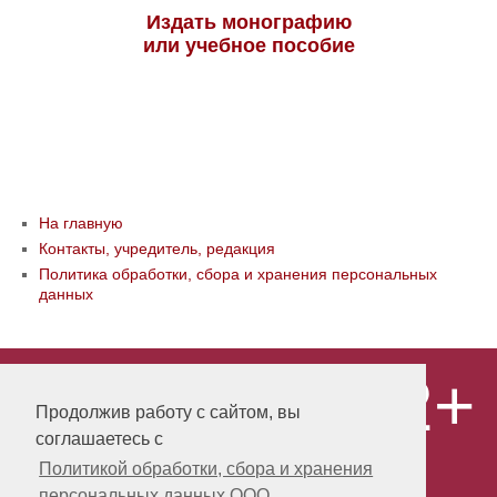
Издать монографию
или учебное пособие
На главную
Контакты, учредитель, редакция
Политика обработки, сбора и хранения персональных
данных
12+
© ООО «Издательство «Мир науки» \
«Publishing company «World of science»,
Продолжив работу с сайтом, вы
LLC Материалы, размещенные на сайте,
соглашаетесь с
охраняются Законом о защите авторских
прав. Публикация любых материалов
Политикой обработки, сбора и хранения
этого сайта запрещена без
персональных данных ООО