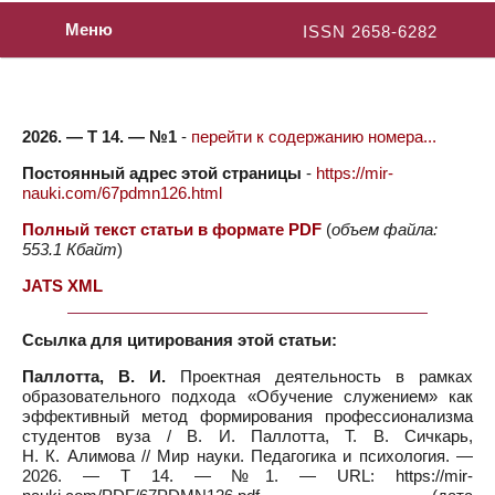
Меню
ISSN 2658-6282
2026. — Т 14. — №1
-
перейти к содержанию номера...
Постоянный адрес этой страницы
-
https://mir-
nauki.com/67pdmn126.html
Полный текст статьи в формате PDF
(
объем файла:
553.1 Кбайт
)
JATS XML
Ссылка для цитирования этой статьи:
Паллотта, В. И.
Проектная деятельность в рамках
образовательного подхода «Обучение служением» как
эффективный метод формирования профессионализма
студентов вуза / В. И. Паллотта, Т. В. Сичкарь,
Н. К. Алимова // Мир науки. Педагогика и психология. —
2026. — Т 14. — №1. — URL: https://mir-