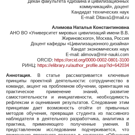
Декан факультета «Дизайна и цивилизационных
коммуникаций», доцент
Кандидат технических наук
E-mail: Ditava1@mail.ru
Алимова Наталья Константиновна
АНО ВО «Университет мировых цивилизаций имени В.В.
Жириновского», Москва, Россия
Доцент кафедры «Цивилизационного дизайна»
Кандат экономических наук
E-mail: alimova@mir-nauki.com
ORCID:
https://orcid.org/0000-0002-0801-3100
РИНЦ:
https://elibrary.ru/author_profile.asp?id=642034
Аннотация.
В статье рассматривается ключевые
принципы проектной деятельности: сотрудничество в
команде, акцент на проблемном обучении, ориентация на
практическое применение знаний, развитие
самостоятельности и инициативности, необходимость
рефлексии и оценивания результатов. Следование этим
принципам дает возможность отойти от привычных
методов обучения, превращая студента из пассивного
наблюдателя в деятельного разработчика, аналитика и
практика, применяющего полученные умения. В
представленном исследовании подчеркивается, что
применение проектного подхода в контексте «Обучения