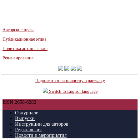
Авторские права
Публикационная этика
Политика антиплагиата
Рецензирование
Подписаться на новостную рассылку
Switch to English language
ISSN 2658-6282
О журнале
Выпуски
Инструкции для авторов
Редколлегия
Новости и мероприятия