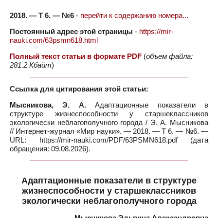
2018. — Т 6. — №6
-
перейти к содержанию номера...
Постоянный адрес этой страницы
-
https://mir-
nauki.com/63psmn618.html
Полный текст статьи в формате PDF
(
объем файла:
281.2 Кбайт
)
Ссылка для цитирования этой статьи:
Мысникова, Э. А.
Адаптационные показатели в
структуре жизнеспособности у старшеклассников
экологически неблагополучного города / Э. А. Мысникова
// Интернет-журнал «Мир науки». — 2018. — Т 6. — №6. —
URL: https://mir-nauki.com/PDF/63PSMN618.pdf (дата
обращения: 09.08.2026).
Адаптационные показатели в структуре
жизнеспособности у старшеклассников
экологически неблагополучного города
Мысникова Эльвина Александровна