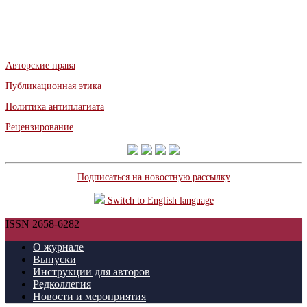
Авторские права
Публикационная этика
Политика антиплагиата
Рецензирование
Подписаться на новостную рассылку
Switch to English language
ISSN 2658-6282
О журнале
Выпуски
Инструкции для авторов
Редколлегия
Новости и мероприятия