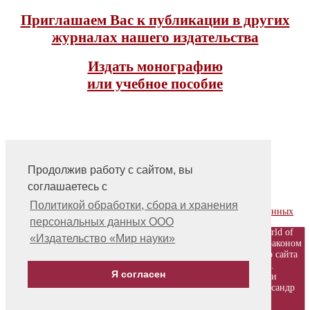
Приглашаем Вас к публикации в других
журналах нашего издательства
Издать монографию
или учебное пособие
Продолжив работу с сайтом, вы
соглашаетесь с
На главную
Контакты, учредитель, редакция
Политикой обработки, сбора и хранения
Политика обработки, сбора и хранения персональных данных
персональных данных ООО
© ООО «Издательство «Мир науки» \ «Publishing company «World of
«Издательство «Мир науки»
science», LLC Материалы, размещенные на сайте, охраняются Законом
о защите авторских прав. Публикация любых материалов этого сайта
запрещена без предварительного согласования с издательством.
Я согласен
Авторские права на размещенные на сайте научные публикации
принадлежат их авторам. Разработка и поддержка сайта - Александр
Павлов, pavlov@mir-nauki.com
12+