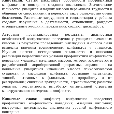
Аннотация.
Статья раскрывает особенности профилактики
конфликтного поведения младших школьников. Значительное
количество учащихся младших классов переживают трудности в
общении со сверстниками и переносят такое одиночество очень
болезненно. Различные затруднения в социализации у ребенка
создают нарушения в деятельности, отношениях, рождают
отрицательные эмоции и переживания, создают дискомфорт.
Авторами проанализированы результаты диагностики
особенностей конфликтного поведения у учащихся начальных
классов. В результате проведенного наблюдения и опроса были
выявлены причины возникновения конфликтов у учащихся.
Научная новизна исследования заключается в описании
реализации педагогических условий профилактики конфликтного
поведения учащихся начальных классов, которая заключается в
разработанной и апробированной программы, направленной на
понимание учащимися начальных классов психологической
сущности и специфики конфликта; осознание негативных
эмоций, вызванных конфликтами, их проработку и от
реагирование; снижение враждебности, агрессивности; развитие
эмпатии, толерантности, выработку оптимальной стратегии
конструктивного поведения в конфликте.
Ключевые слова:
конфликт; конфликтное поведение;
профилактика конфликтного поведения; младший школьник;
внеурочная деятельность; диагностика уровней конфликтного
поведения