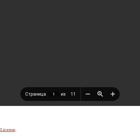
 License
.