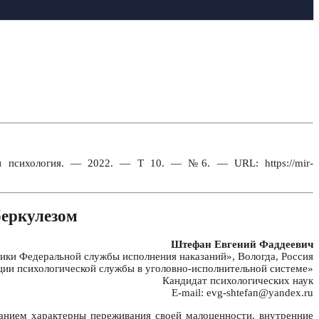
и психология. — 2022. — Т 10. — №6. — URL: https://mir-
беркулезом
Штефан Евгений Фаддеевич
ки Федеральной службы исполнения наказаний», Вологда, Россия
ии психологической службы в уголовно-исполнительной системе»
Кандидат психологических наук
E-mail: evg-shtefan@yandex.ru
анием характерны переживания своей малоценности, внутренние