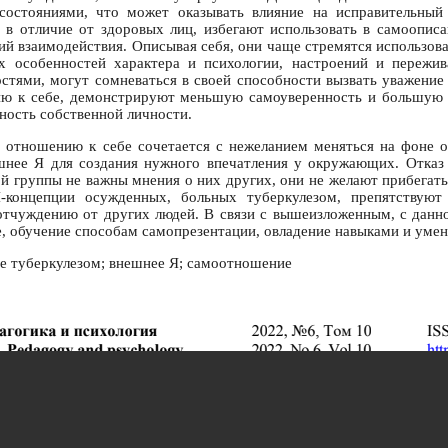
остояниями, что может оказывать влияние на исправительный 
, в отличие от здоровых лиц, избегают использовать в самоописа
ий взаимодействия. Описывая себя, они чаще стремятся использова
их особенностей характера и психологии, настроений и пережив
остями, могут сомневаться в своей способности вызвать уважени
ию к себе, демонстрируют меньшую самоуверенность и большую 
ность собственной личности.
по отношению к себе сочетается с нежеланием меняться на фоне
ешнее Я для создания нужного впечатления у окружающих. Отказ
ной группы не важны мнения о них других, они не желают прибегат
концепции осужденных, больных туберкулезом, препятствуют
тчуждению от других людей. В связи с вышеизложенным, с данн
, обучение способам самопрезентации, овладение навыками и умен
е туберкулезом; внешнее Я; самоотношение