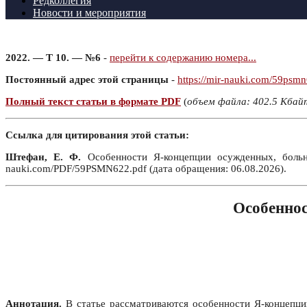
Редколлегия
Новости и мероприятия
2022. — Т 10. — №6
-
перейти к содержанию номера...
Постоянный адрес этой страницы
-
https://mir-nauki.com/59psm
Полный текст статьи в формате PDF
(
объем файла: 402.5 Кбай
Ссылка для цитирования этой статьи:
Штефан, Е. Ф.
Особенности Я-концепции осужденных, больн
nauki.com/PDF/59PSMN622.pdf (дата обращения: 06.08.2026).
Особеннос
Аннотация.
В статье рассматриваются особенности Я-концепци