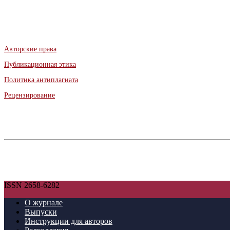
Авторские права
Публикационная этика
Политика антиплагиата
Рецензирование
ISSN 2658-6282
О журнале
Выпуски
Инструкции для авторов