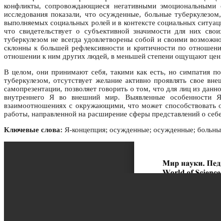
конфликты, сопровождающиеся негативными эмоциональными с
исследования показали, что осужденные, больные туберкулезом
выполняемых социальных ролей и в контексте социальных ситуац
что свидетельствует о субъективной значимости для них сво
туберкулезом не всегда удовлетворены собой и своими возможн
склонны к большей рефлексивности и критичности по отношен
отношении к ним других людей, в меньшей степени ощущают цен
В целом, они принимают себя, такими как есть, но симпатия 
туберкулезом, отсутствует желание активно проявлять свое вн
самопрезентации, позволяет говорить о том, что для лиц из дан
внутреннего Я во внешний мир. Выявленные особенности Я-
взаимоотношениях с окружающими, что может способствовать о
работы, направленной на расширение сферы представлений о себе
Ключевые слова:
Я-концепция; осужденные; осужденные; больны