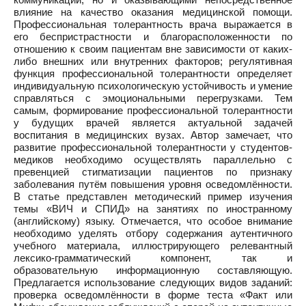
влияние на качество оказания медицинской помощи.
Профессиональная толерантность врача выражается в
его беспристрастности и благорасположенности по
отношению к своим пациентам вне зависимости от каких-
либо внешних или внутренних факторов; регулятивная
функция профессиональной толерантности определяет
индивидуальную психологическую устойчивость и умение
справляться с эмоциональными перегрузками. Тем
самым, формирование профессиональной толерантности
у будущих врачей является актуальной задачей
воспитания в медицинских вузах. Автор замечает, что
развитие профессиональной толерантности у студентов-
медиков необходимо осуществлять параллельно с
превенцией стигматизации пациентов по признаку
заболевания путём повышения уровня осведомлённости.
В статье представлен методический пример изучения
темы «ВИЧ и СПИД» на занятиях по иностранному
(английскому) языку. Отмечается, что особое внимание
необходимо уделять отбору содержания аутентичного
учебного материала, иллюстрирующего релевантный
лексико-грамматический компонент, так и
образовательную информационную составляющую.
Предлагается использование следующих видов заданий:
проверка осведомлённости в форме теста «Факт или