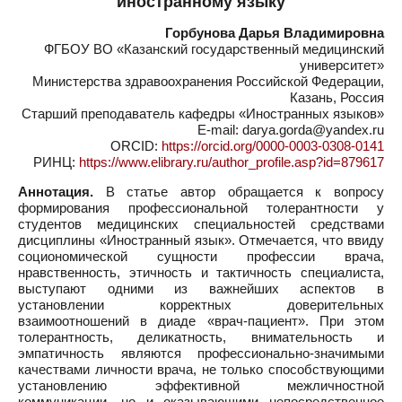
иностранному языку
Горбунова Дарья Владимировна
ФГБОУ ВО «Казанский государственный медицинский
университет»
Министерства здравоохранения Российской Федерации,
Казань, Россия
Старший преподаватель кафедры «Иностранных языков»
E-mail: darya.gorda@yandex.ru
ORCID:
https://orcid.org/0000-0003-0308-0141
РИНЦ:
https://www.elibrary.ru/author_profile.asp?id=879617
Аннотация.
В статье автор обращается к вопросу
формирования профессиональной толерантности у
студентов медицинских специальностей средствами
дисциплины «Иностранный язык». Отмечается, что ввиду
социономической сущности профессии врача,
нравственность, этичность и тактичность специалиста,
выступают одними из важнейших аспектов в
установлении корректных доверительных
взаимоотношений в диаде «врач-пациент». При этом
толерантность, деликатность, внимательность и
эмпатичность являются профессионально-значимыми
качествами личности врача, не только способствующими
установлению эффективной межличностной
коммуникации, но и оказывающими непосредственное