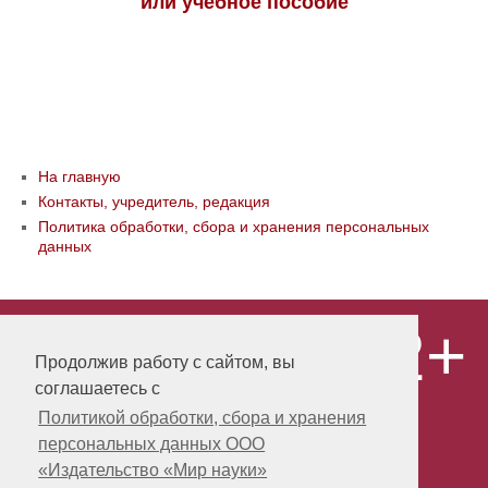
или учебное пособие
На главную
Контакты, учредитель, редакция
Политика обработки, сбора и хранения персональных
данных
12+
© ООО «Издательство «Мир науки» \
«Publishing company «World of science»,
Продолжив работу с сайтом, вы
LLC Материалы, размещенные на сайте,
соглашаетесь с
охраняются Законом о защите авторских
прав. Публикация любых материалов
Политикой обработки, сбора и хранения
этого сайта запрещена без
персональных данных ООО
предварительного согласования с
издательством. Авторские права на
«Издательство «Мир науки»