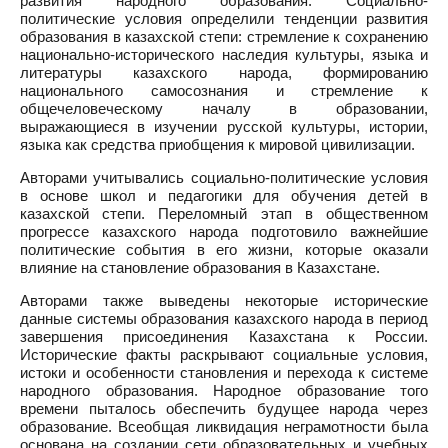
развития народного образования. Социально-
политические условия определили тенденции развития
образования в казахской степи: стремление к сохранению
национально-исторического наследия культуры, языка и
литературы казахского народа, формированию
национального самосознания и стремление к
общечеловеческому началу в образовании,
выражающиеся в изучении русской культуры, истории,
языка как средства приобщения к мировой цивилизации.
Авторами учитывались социально-политические условия
в основе школ и педагогики для обучения детей в
казахской степи. Переломный этап в общественном
прогрессе казахского народа подготовило важнейшие
политические события в его жизни, которые оказали
влияние на становление образования в Казахстане.
Авторами также выведены некоторые исторические
данные системы образования казахского народа в период
завершения присоединения Казахстана к России.
Исторические факты раскрывают социальные условия,
истоки и особенности становления и перехода к системе
народного образования. Народное образование того
времени пыталось обеспечить будущее народа через
образование. Всеобщая ликвидация неграмотности была
основана на создании сети образовательных и учебных