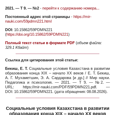
2021. — Т 9. — №2
-
перейти к содержанию номера...
Постоянный адрес этой страницы
-
https://mir-
nauki.com/59pdmn221.html
DOI
: 10.15862/59PDMN221
(
https://doi.org/10.15862/59PDMN221
)
Полный текст статьи в формате PDF
(
объем файла:
329.1 Кбайт
)
Ссылка для цитирования этой статьи:
Бекиш, Е. Т.
Социальные условия Казахстана в развитии
образования конца XIX – начало XX веков / Е. Т. Бекиш,
А. Г. Мухаметшин, Э. А. Сардарова [и др.] // Мир науки.
Педагогика и психология. — 2021. — Т 9. — №2. —
URL: https://mir-nauki.com/PDF/59PDMN221.pdf. —
DOI: 10.15862/59PDMN221. (дата обращения: 08.08.2026).
Социальные условия Казахстана в развитии
образования конца XIX – начало XX веков