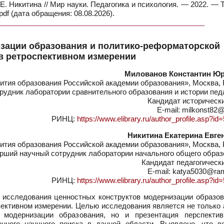
Е. Никитина // Мир науки. Педагогика и психология. — 2022. — 
df (дата обращения: 08.08.2026).
зации образования и политико-реформаторской
в ретроспективном измерении
Милованов Константин Ю
ития образования Российской академии образования», Москва,
удник лаборатории сравнительного образования и истории пед
Кандидат историческ
E-mail: milkonst82@
РИНЦ:
https://www.elibrary.ru/author_profile.asp?i
Никитина Екатерина Евге
ития образования Российской академии образования», Москва,
рший научный сотрудник лаборатории начального общего образ
Кандидат педагогическ
E-mail: katya5030@ram
РИНЦ:
https://www.elibrary.ru/author_profile.asp?i
исследования ценностных конструктов модернизации образов
ективном измерении. Целью исследования является не только 
и модернизации образования, но и презентация перспекти
енного научного поиска в данной области. Выявлено, что в