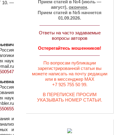
Прием статей в №4 (июль —
Т 10. —
август),
окончен
.
Прием статей в №5 начнется
01.09.2026.
Ответы на часто задаваемые
вопросы авторов
рьевич
Остерегайтесь мошенников!
 Россия
агогики
их наук
По вопросам публикации
mail.ru
зарегистрированной статьи вы
d=500547
можете написать на почту редакции
или в мессенджер MAX
ньевна
+7 925 755 50 99.
 Россия
ования
В ПЕРЕПИСКЕ ПРОСИМ
их наук
УКАЗЫВАТЬ НОМЕР СТАТЬИ.
bler.ru
d=550655
ания и
анализ
вных и
опросы