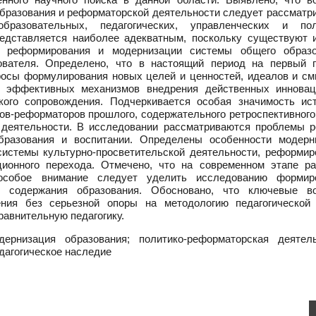
бразования и реформаторской деятельности следует рассматри
разовательных, педагогических, управленческих и пол
едставляется наиболее адекватным, поскольку существуют 
 реформирования и модернизации системы общего образо
ователя. Определено, что в настоящий период на первый 
росы формулирования новых целей и ценностей, идеалов и см
, эффективных механизмов внедрения действенных инновац
кого сопровождения. Подчеркивается особая значимость ист
огов-реформаторов прошлого, содержательного ретроспективног
деятельности. В исследовании рассматриваются проблемы р
бразования и воспитании. Определены особенности модерн
 системы культурно-просветительской деятельности, реформир
ционного перехода. Отмечено, что на современном этапе ра
особое внимание следует уделить исследованию формир
я содержания образования. Обосновано, что ключевые в
ния без серьезной опоры на методологию педагогической 
равнительную педагогику.
ернизация образования; политико-реформаторская деятель
дагогическое наследие