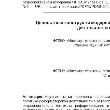
ретроспективном измерении / К. Ю. Милованов, Е. 
№6. — URL: https://mir-nauki.com/PDF/57PDMN622.p
Ценностные конструкты модерни
деятельности 
ФГБНУ «Институт стратегии разв
Старший научный сотр
ФГБНУ «Институт стратегии разв
Ста
Аннотация.
Научная статья посвящена вопросам 
политико-реформаторской деятельности в ретросп
ретроспективного контекста реформирования 
футурологических идей об активизации соврем