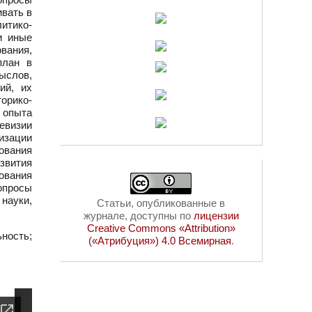
вать в
итико-
и иные
вания,
план в
ыслов,
ий, их
орико-
о опыта
евизии
изации
ования
звития
ования
опросы
науки,
Статьи, опубликованные в
журнале, доступны по
лицензии
Creative Commons «Attribution»
ность;
(«Атрибуция») 4.0 Всемирная
.