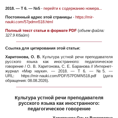
2018. — Т 6. — №5
-
перейти к содержанию номера...
Постоянный адрес этой страницы
-
https://mir-
nauki.com/57pdmn518.html
Полный текст статьи в формате PDF
(
объем файла:
327.9 Кбайт
)
Ссылка для цитирования этой статьи:
Харитонова, О. В.
Культура устной речи преподавателя
русского языка как иностранного: педагогическое
говорение / О. В. Харитонова, С. Е. Баранова // Интернет-
журнал «Мир науки». — 2018. — Т 6. — №5. —
URL: https://mir-nauki.com/PDF/57PDMN518.pdf (дата
обращения: 08.08.2026).
Культура устной речи преподавателя
русского языка как иностранного:
педагогическое говорение
Харитонова Ольга Викторовна