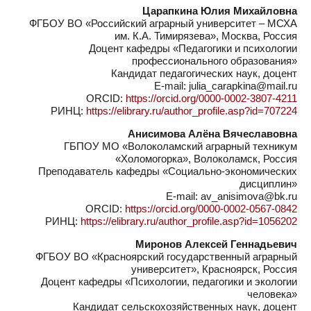
Царапкина Юлия Михайловна
ФГБОУ ВО «Российский аграрный университет – МСХА
им. К.А. Тимирязева», Москва, Россия
Доцент кафедры «Педагогики и психологии
профессионального образования»
Кандидат педагогических наук, доцент
E-mail: julia_carapkina@mail.ru
ORCID:
https://orcid.org/0000-0002-3807-4211
РИНЦ:
https://elibrary.ru/author_profile.asp?id=707224
Анисимова Алёна Вячеславовна
ГБПОУ МО «Волоколамский аграрный техникум
«Холомогорка», Волоколамск, Россия
Преподаватель кафедры «Социально-экономических
дисциплин»
E-mail: av_anisimova@bk.ru
ORCID:
https://orcid.org/0000-0002-0567-0842
РИНЦ:
https://elibrary.ru/author_profile.asp?id=1056202
Миронов Алексей Геннадьевич
ФГБОУ ВО «Красноярский государственный аграрный
университет», Красноярск, Россия
Доцент кафедры «Психологии, педагогики и экологии
человека»
Кандидат сельскохозяйственных наук, доцент