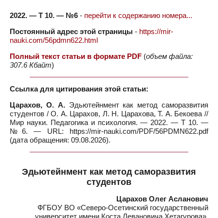
2022. — Т 10. — №6
-
перейти к содержанию номера...
Постоянный адрес этой страницы
-
https://mir-
nauki.com/56pdmn622.html
Полный текст статьи в формате PDF
(
объем файла:
307.6 Кбайт
)
Ссылка для цитирования этой статьи:
Царахов, О. А.
Эдьютейнмент как метод саморазвития
студентов / О. А. Царахов, Л. Н. Царахова, Т. А. Бекоева //
Мир науки. Педагогика и психология. — 2022. — Т 10. —
№6. — URL: https://mir-nauki.com/PDF/56PDMN622.pdf
(дата обращения: 09.08.2026).
Эдьютейнмент как метод саморазвития
студентов
Царахов Олег Асланович
ФГБОУ ВО «Северо-Осетинский государственный
университет имени Коста Левановича Хетагурова»,