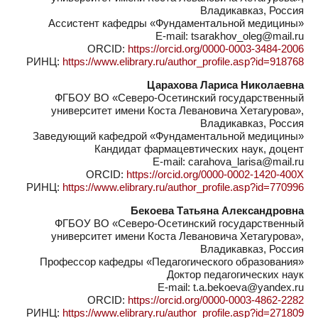
Владикавказ, Россия
Ассистент кафедры «Фундаментальной медицины»
E-mail: tsarakhov_oleg@mail.ru
ORCID:
https://orcid.org/0000-0003-3484-2006
РИНЦ:
https://www.elibrary.ru/author_profile.asp?id=918768
Царахова Лариса Николаевна
ФГБОУ ВО «Северо-Осетинский государственный
университет имени Коста Левановича Хетагурова»,
Владикавказ, Россия
Заведующий кафедрой «Фундаментальной медицины»
Кандидат фармацевтических наук, доцент
E-mail: carahova_larisa@mail.ru
ORCID:
https://orcid.org/0000-0002-1420-400X
РИНЦ:
https://www.elibrary.ru/author_profile.asp?id=770996
Бекоева Татьяна Александровна
ФГБОУ ВО «Северо-Осетинский государственный
университет имени Коста Левановича Хетагурова»,
Владикавказ, Россия
Профессор кафедры «Педагогического образования»
Доктор педагогических наук
E-mail: t.a.bekoeva@yandex.ru
ORCID:
https://orcid.org/0000-0003-4862-2282
РИНЦ:
https://www.elibrary.ru/author_profile.asp?id=271809