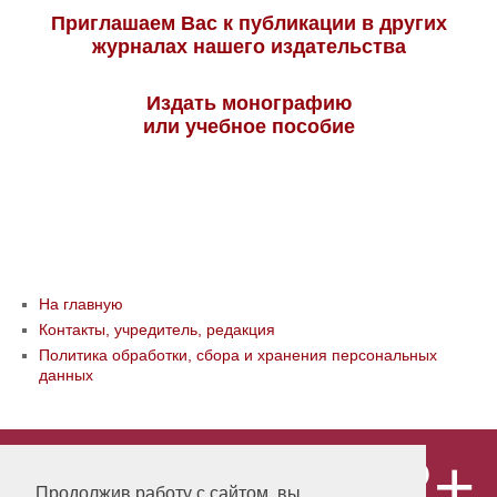
Приглашаем Вас к публикации в других
журналах нашего издательства
Издать монографию
или учебное пособие
На главную
Контакты, учредитель, редакция
Политика обработки, сбора и хранения персональных
данных
12+
© ООО «Издательство «Мир науки» \
«Publishing company «World of science»,
Продолжив работу с сайтом, вы