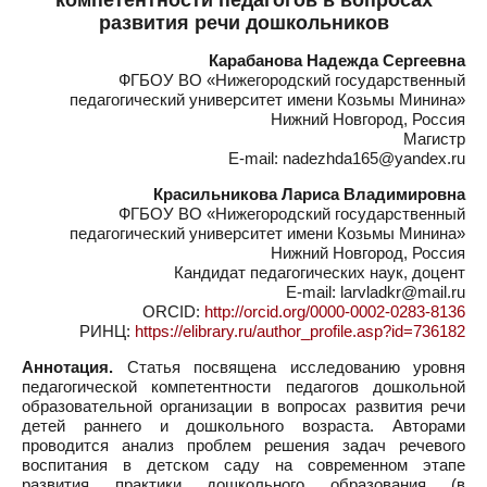
компетентности педагогов в вопросах
развития речи дошкольников
Карабанова Надежда Сергеевна
ФГБОУ ВО «Нижегородский государственный
педагогический университет имени Козьмы Минина»
Нижний Новгород, Россия
Магистр
E-mail: nadezhda165@yandex.ru
Красильникова Лариса Владимировна
ФГБОУ ВО «Нижегородский государственный
педагогический университет имени Козьмы Минина»
Нижний Новгород, Россия
Кандидат педагогических наук, доцент
E-mail: larvladkr@mail.ru
ORCID:
http://orcid.org/0000-0002-0283-8136
РИНЦ:
https://elibrary.ru/author_profile.asp?id=736182
Аннотация.
Статья посвящена исследованию уровня
педагогической компетентности педагогов дошкольной
образовательной организации в вопросах развития речи
детей раннего и дошкольного возраста. Авторами
проводится анализ проблем решения задач речевого
воспитания в детском саду на современном этапе
развития практики дошкольного образования (в