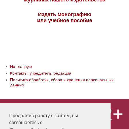
Издать монографию
или учебное пособие
На главную
Контакты, учредитель, редакция
Политика обработки, сбора и хранения персональных
данных
12+
© ООО «Издательство «Мир науки» \
«Publishing company «World of science»,
Продолжив работу с сайтом, вы
LLC Материалы, размещенные на сайте,
соглашаетесь с
охраняются Законом о защите авторских
прав. Публикация любых материалов