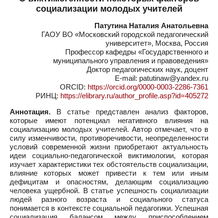
социализации молодых учителей
Патутина Наталия Анатольевна
ГАОУ ВО «Московский городской педагогический
университет», Москва, Россия
Профессор кафедры «Государственного и
муниципального управления и правоведения»
Доктор педагогических наук, доцент
E-mail: patutinaw@yandex.ru
ORCID:
https://orcid.org/0000-0003-2286-7361
РИНЦ:
https://elibrary.ru/author_profile.asp?id=405272
Аннотация.
В статье представлен анализ факторов,
которые имеют потенциал негативного влияния на
социализацию молодых учителей. Автор отмечает, что в
силу изменчивости, противоречивости, неопределенности
условий современной жизни приобретают актуальность
идеи социально-педагогической виктимологии, которая
изучает характеристики тех обстоятельств социализации,
влияние которых может привести к тем или иным
дефицитам и опасностям, делающим социализацию
человека ущербной. В статье успешность социализации
людей разного возраста и социального статуса
понимается в контексте социальной педагогики. Успешная
социализация балансом между приспособлением