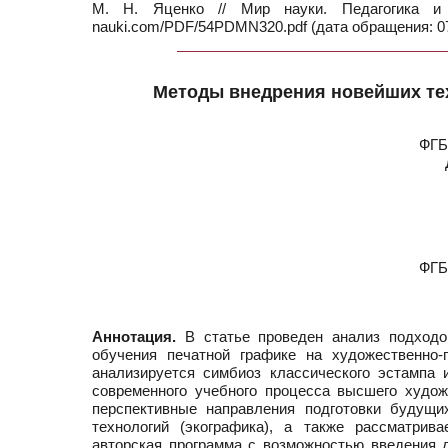
М. Н. Яценко // Мир науки. Педагогика 
nauki.com/PDF/54PDMN320.pdf (дата обращения: 07
Методы внедрения новейших тех
ФГБ
ФГБ
Аннотация.
В статье проведен анализ подходо
обучения печатной графике на художественно-
анализируется симбиоз классического эстампа 
современного учебного процесса высшего худо
перспективные направления подготовки будущи
технологий (экографика), а также рассматрив
авторская программа с возможностью введения 