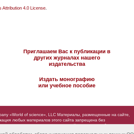
Attribution 4.0 License
.
Приглашаем Вас к публикации в
других журналах нашего
издательства
Издать монографию
или учебное пособие
pany «World of science», LLC Материалы, размещенные на сайте,
икация любых материалов этого сайта запрещена без
вторские права на размещенные на сайте научные публикации
йта - Александр Павлов, pavlov@mir-nauki.com