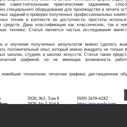
ыми самостоятельными практическими заданиями, спос
ез специального оборудования для производства и печати эст
ных заданий и проверки полученных профессиональных компет
ных техник в контексте их доступности, простоты использо
и средств. Дана классификация как классических, так и но
ные техники. Статья является частью исследования магист
нта и изучения полученных результатов можно сделать вы
ать положительный опыт, который можно внедрять не только в
ных школах, студиях и школах искусств. Статья также предст
печатной графикой, но не имеющих возможность рабо
 новейшие технологии; печатная графика; дистанционное обу