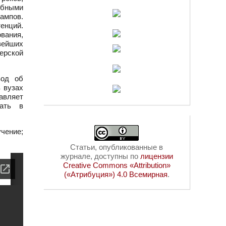
обными
ампов.
енций.
вания,
вейших
ерской
вод об
 вузах
авляет
тать в
чение;
Статьи, опубликованные в
журнале, доступны по
лицензии
Creative Commons «Attribution»
(«Атрибуция») 4.0 Всемирная
.