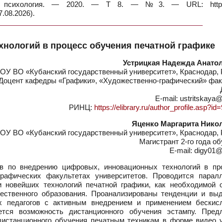
и психология. — 2020. — Т 8. — №3. — URL: https:/
.08.2026).
нологий в процесс обучения печатной графике
Устрицкая Надежда Анато
ОУ ВО «Кубанский государственный университет», Краснодар, 
Доцент кафедры «Графики», «Художественно-графический» фак
E-mail: ustritskaya@
РИНЦ:
https://elibrary.ru/author_profile.asp?i
Яценко Маргарита Нико
ОУ ВО «Кубанский государственный университет», Краснодар, 
Магистрант 2-го года о
E-mail: digy01@
в по внедрению цифровых, инновационных технологий в пр
графических факультетах университетов. Проводится парал
и новейших технологий печатной графики, как необходимой 
жественного образования. Проанализированы тенденции и вы
х педагогов с активным внедрением и применением бескис
ается возможность дистанционного обучения эстампу. Пред
дистанционного обучения печатным техникам в форме видео у