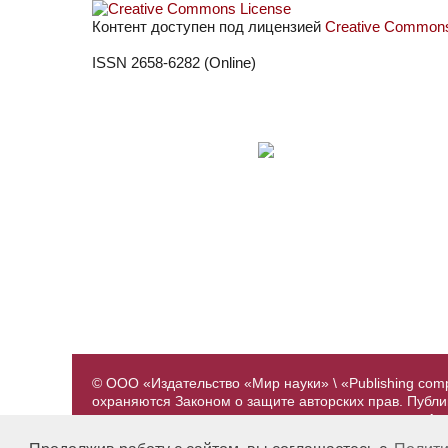
Контент доступен под лицензией
Creative Commons 
ISSN 2658-6282 (Online)
© ООО «Издательство «Мир науки» \ «Publishing com
охраняются Законом о защите авторских прав. Публ
предварительного согласования с издательством. А
принадлежат их авторам. Разработка и поддержка са