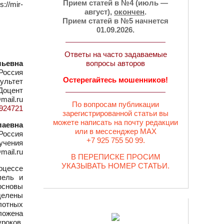
Прием статей в №4 (июль —
/mir-
август),
окончен
.
Прием статей в №5 начнется
01.09.2026.
Ответы на часто задаваемые
льевна
вопросы авторов
Россия
Остерегайтесь мошенников!
ультет
Доцент
mail.ru
По вопросам публикации
d=924721
зарегистрированной статьи вы
можете написать на почту редакции
лаевна
или в мессенджер MAX
Россия
+7 925 755 50 99.
бучения
mail.ru
В ПЕРЕПИСКЕ ПРОСИМ
УКАЗЫВАТЬ НОМЕР СТАТЬИ.
оцессе
лель и
основы
делены
лотных
ложена
роков,