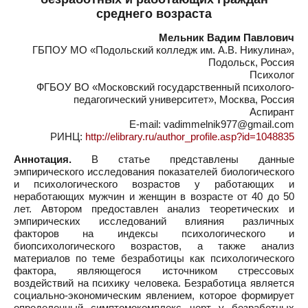
среднего возраста
Мельник Вадим Павлович
ГБПОУ МО «Подольский колледж им. А.В. Никулина»,
Подольск, Россия
Психолог
ФГБОУ ВО «Московский государственный психолого-
педагогический университет», Москва, Россия
Аспирант
E-mail: vadimmelnik977@gmail.com
РИНЦ:
http://elibrary.ru/author_profile.asp?id=1048835
Аннотация.
В статье представлены данные
эмпирического исследования показателей биологического
и психологического возрастов у работающих и
неработающих мужчин и женщин в возрасте от 40 до 50
лет. Автором предоставлен анализ теоретических и
эмпирических исследований влияния различных
факторов на индексы психологического и
биопсихологического возрастов, а также анализ
материалов по теме безработицы как психологического
фактора, являющегося источником стрессовых
воздействий на психику человека. Безработица является
социально-экономическим явлением, которое формирует
определенный симптомокомплекс черт у безработных