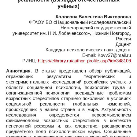
учёных)
Колосова Валентина Викторовна
ФГАОУ ВО «Национальный исследовательский
Нижегородский государственный
университет им. Н.И. Лобачевского», Нижний Новгород,
Россия
Доцент
Кандидат психологических наук, доцент
E-mail: Kovv27@mail.ru
РИНЦ:
https://elibrary.ru/author_profile.asp?id=348109
Аннотация.
В статье представлен обзор публикаций,
отражающих результаты теоретических и
экспериментальных исследований российских учёных в
области социальной психологии, психологии труда и
организационной психологии, посвящённые проблемам
возрастных стереотипов старшего поколения в условиях
социальной реальности глобальных изменений,
происходящих в нашей стране и в мире. Актуальность
исследования определяется переосмыслением
феноменологии возрастных стереотипов в контексте
пенсионной реформы и, как следствие, расширением
предметного поля психологической науки. Социальные
стереотипы, воспроизводя практику жизненной мудрости,