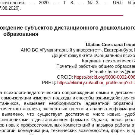
 психология. — 2020. — Т 8. — №3. — URL: https:/
.08.2026).
вождение субъектов дистанционного дошкольног
образования
Шабас Светлана Геор
АНО ВО «Гуманитарный университет», Екатеринбург, 
Доцент факультета «Социальной психо
Кандидат психологическ
Почетный работник общего образова
E-mail: shsbassv@ram
ORCID:
https://orcid.org/0000-0002-09
РИНЦ:
https://elibrary.ru/author_profile.asp?i
 психолого-педагогического сопровождения семьи в детском 
я самоизоляции изменяет подходы и способы взаимодействия с
танников, вызывает необходимость адекватной обратной
тического анализа, экспертных оценок и анализа информации
 выявлено, что существует достаточно много новых, удо
спитанниками в дистанционном формате. Однако, новая реал
адов новых профессиональных компетенций и навыков работы в
нологий, коммуникаций, технических возможностей, формы и в