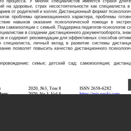
ого процесса. У многих специалистов имеются страхи длите
ий на здоровье, страх несостоятельности как специалиста в
риев от родителей и коллег. Дистанционный формат психологи
огов проблемы организационного характера, проблемы готовн
ствие навыков оказания психологической помощи в экстре
ем самоизоляции с семьей. Поддержка педагогов-психологов с
ециалистам в создании дистанционного документооборота, зна
сов и содержит рекомендации для эффективных способов оптим
о специалиста, личный вклад в развитие системы дистанци
вание позволят повысить качество дистанционного психологич
опровождение; семья; детский сад; самоизоляция; дистанц