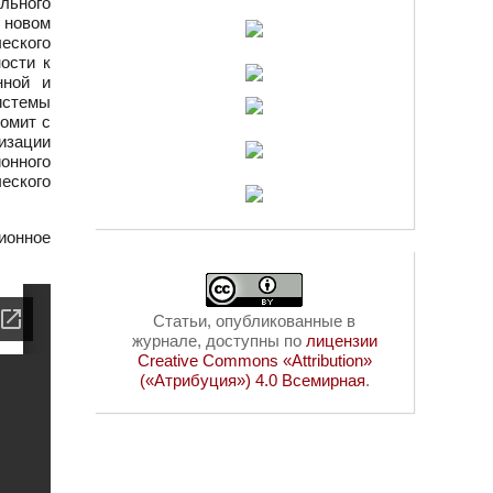
льного
 новом
ческого
ости к
нной и
истемы
комит с
изации
онного
еского
ионное
Статьи, опубликованные в
журнале, доступны по
лицензии
Creative Commons «Attribution»
(«Атрибуция») 4.0 Всемирная
.