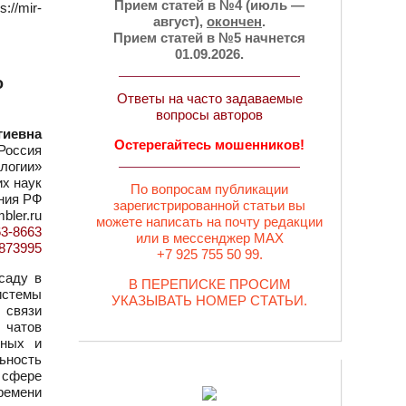
Прием статей в №4 (июль —
/mir-
август),
окончен
.
Прием статей в №5 начнется
01.09.2026.
о
Ответы на часто задаваемые
вопросы авторов
гиевна
Остерегайтесь мошенников!
Россия
логии»
их наук
По вопросам публикации
ния РФ
зарегистрированной статьи вы
bler.ru
можете написать на почту редакции
63-8663
или в мессенджер MAX
d=873995
+7 925 755 50 99.
саду в
В ПЕРЕПИСКЕ ПРОСИМ
истемы
УКАЗЫВАТЬ НОМЕР СТАТЬИ.
 связи
 чатов
бных и
ьность
 сфере
ремени