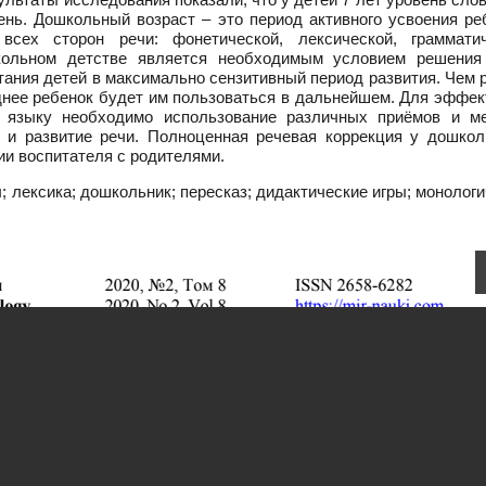
вень. Дошкольный возраст – это период активного усвоения р
всех сторон речи: фонетической, лексической, грамматич
ольном детстве является необходимым условием решения
итания детей в максимально сензитивный период развития. Чем
днее ребенок будет им пользоваться в дальнейшем. Для эффек
 языку необходимо использование различных приёмов и ме
 и развитие речи. Полноценная речевая коррекция у дошкол
и воспитателя с родителями.
 лексика; дошкольник; пересказ; дидактические игры; монолог