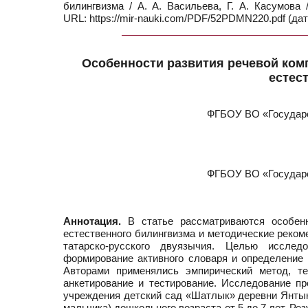
билингвизма / А. А. Васильева, Г. А. Касумов
URL: https://mir-nauki.com/PDF/52PDMN220.pdf (дат
Особенности развития речевой комп
естес
ФГБОУ ВО «Государс
ФГБОУ ВО «Государс
Аннотация.
В статье рассматриваются особенн
естественного билингвизма и методические реком
татарско-русского двуязычия. Целью иссле
формирование активного словаря и определение
Авторами применялись эмпирический метод, те
анкетирование и тестирование. Исследование пр
учреждения детский сад «Шатлык» деревни Янтык.
мальчика) дошкольного возраста от 5 до 7 лет. Ре