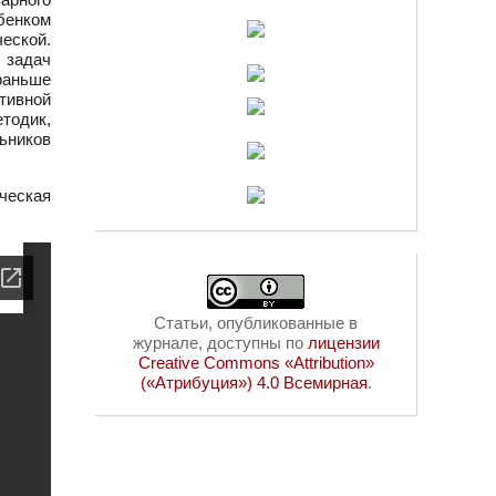
ебенком
еской.
 задач
 раньше
тивной
тодик,
ьников
ическая
Статьи, опубликованные в
журнале, доступны по
лицензии
Creative Commons «Attribution»
(«Атрибуция») 4.0 Всемирная
.