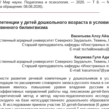
а // Мир науки. Педагогика и психология. — 2020. — Т 8. —
а обращения: 08.08.2026).
етенции у детей дошкольного возраста в услови
твенного билингвизма
Васильева Алсу Айз
твенный аграрный университет Северного Зауралья», Тюмень, 
Старший преподаватель кафедры «Иностранных я
E-mail: tschalilowaalsu@
Касумова Гуля Ад
твенный аграрный университет Северного Зауралья», Тюмень, 
Старший преподаватель кафедры «Иностранных я
E-mail: kasumova7@yan
ости развития речевой компетенции у дошкольников в ус
ендации по расширению словарного запаса русского языка в с
дования явилось повышение уровня владения русским я
 эффективных направлений работы над лексиконом детей-били
оретический метод и метод научно-педагогического исследо
оходило на базе негосударственного дошкольного образовате
 В исследовании приняли участие 10 детей-билингвов (6 дево
зультаты исследования показали, что у детей 7 лет уровень сло