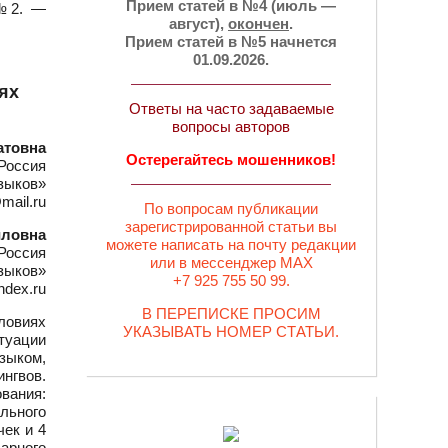
Прием статей в №4 (июль —
 №2. —
август),
окончен
.
Прием статей в №5 начнется
01.09.2026.
ях
Ответы на часто задаваемые
вопросы авторов
атовна
Остерегайтесь мошенников!
Россия
зыков»
mail.ru
По вопросам публикации
зарегистрированной статьи вы
иловна
можете написать на почту редакции
Россия
или в мессенджер MAX
зыков»
+7 925 755 50 99.
dex.ru
В ПЕРЕПИСКЕ ПРОСИМ
ловиях
УКАЗЫВАТЬ НОМЕР СТАТЬИ.
итуации
зыком,
нгвов.
вания:
льного
чек и 4
варного