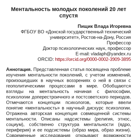
Ментальность молодых поколений 20 лет
спустя
Пищик Влада Игоревна
ФГБОУ ВО «Донской государственный технический
университет», Ростов-на-Дону, Россия
Профессор
Доктор психологических наук, профессор
E-mail: vladaph@yandex.ru
ORCID:
https://orcid.org/0000-0002-3909-3895
Аннотация.
Представленная статья посвящена проблеме
изучения ментальности поколений, с учетом изменений,
произошедших в научных воззрениях о ней в связи с
геополитическими процессами в мире. Обобщаются
взгляды на ментальность начиная с философии,
психологии доперестроичного и постсоветского периодов.
Отмечаются концепции психологов, которые ввели
понятие «ментальность» в научный дискурс психологии.
Отражена авторская концепция совмещенной системы
ментальности. Описаны надсистемы (религия, этнос,
социум), собственно структура ментальности (ядро,
периферия) и ее подсистемы (образ мира, образ жизни).
Современные исследования открывают возможности