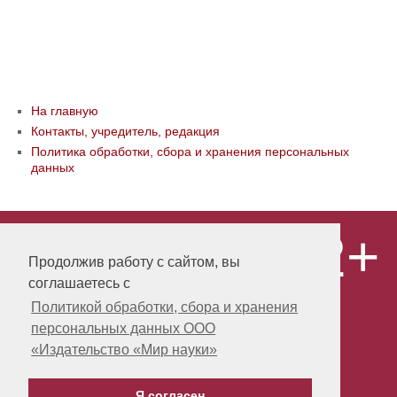
На главную
Контакты, учредитель, редакция
Политика обработки, сбора и хранения персональных
данных
12+
© ООО «Издательство «Мир науки» \
«Publishing company «World of science»,
Продолжив работу с сайтом, вы
LLC Материалы, размещенные на сайте,
соглашаетесь с
охраняются Законом о защите авторских
прав. Публикация любых материалов
Политикой обработки, сбора и хранения
этого сайта запрещена без
персональных данных ООО
предварительного согласования с
издательством. Авторские права на
«Издательство «Мир науки»
размещенные на сайте научные
публикации принадлежат их авторам.
Я согласен
Разработка и поддержка сайта -